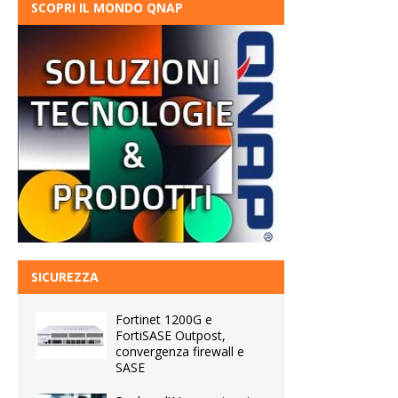
SCOPRI IL MONDO QNAP
SICUREZZA
Fortinet 1200G e
FortiSASE Outpost,
convergenza firewall e
SASE