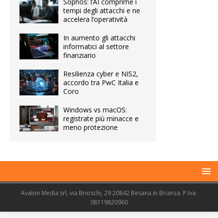
Sophos: l’AI comprime i
tempi degli attacchi e ne
accelera l’operatività
In aumento gli attacchi
informatici al settore
finanziario
Resilienza cyber e NIS2,
accordo tra PwC Italia e
Coro
Windows vs macOS:
registrate più minacce e
meno protezione
Avalon Media srl, via Brioschi, 29 20842 Besana in Brianza. P.Iva:
08119820960