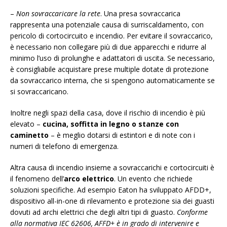
–
Non sovraccaricare la rete
. Una presa sovraccarica
rappresenta una potenziale causa di surriscaldamento, con
pericolo di cortocircuito e incendio. Per evitare il sovraccarico,
è necessario non collegare più di due apparecchi e ridurre al
minimo l’uso di prolunghe e adattatori di uscita. Se necessario,
è consigliabile acquistare prese multiple dotate di protezione
da sovraccarico interna, che si spengono automaticamente se
si sovraccaricano.
Inoltre negli spazi della casa, dove il rischio di incendio è più
elevato –
cucina, soffitta in legno o stanze con
caminetto
– è meglio dotarsi di estintori e di note con i
numeri di telefono di emergenza.
Altra causa di incendio insieme a sovraccarichi e cortocircuiti è
il fenomeno dell’
arco elettrico
. Un evento che richiede
soluzioni specifiche. Ad esempio Eaton ha sviluppato AFDD+,
dispositivo all-in-one di rilevamento e protezione sia dei guasti
dovuti ad archi elettrici che degli altri tipi di guasto.
Conforme
alla normativa IEC 62606, AFFD+ è in grado di intervenire e