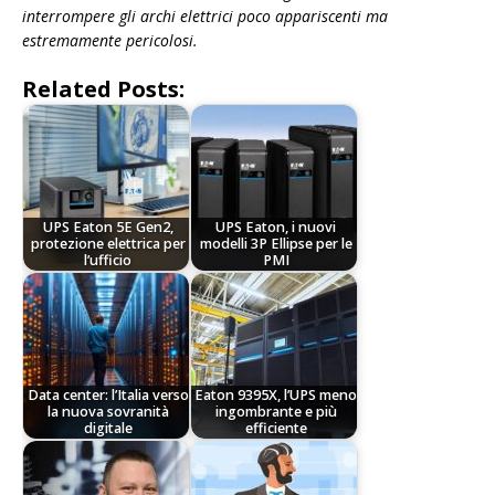
interrompere gli archi elettrici poco appariscenti ma
estremamente pericolosi.
Related Posts:
UPS Eaton 5E Gen2,
UPS Eaton, i nuovi
protezione elettrica per
modelli 3P Ellipse per le
l’ufficio
PMI
Data center: l’Italia verso
Eaton 9395X, l’UPS meno
la nuova sovranità
ingombrante e più
digitale
efficiente