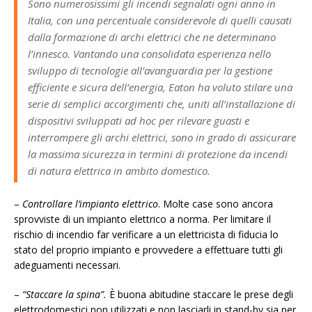
Sono numerosissimi gli incendi segnalati ogni anno in
Italia, con una percentuale considerevole di quelli causati
dalla formazione di archi elettrici che ne determinano
l’innesco. Vantando una consolidata esperienza nello
sviluppo di tecnologie all’avanguardia per la gestione
efficiente e sicura dell’energia, Eaton ha voluto stilare una
serie di semplici accorgimenti che, uniti all’installazione di
dispositivi sviluppati ad hoc per rilevare guasti e
interrompere gli archi elettrici, sono in grado di assicurare
la massima sicurezza in termini di protezione da incendi
di natura elettrica in ambito domestico.
–
Controllare l’impianto elettrico
. Molte case sono ancora
sprovviste di un impianto elettrico a norma. Per limitare il
rischio di incendio far verificare a un elettricista di fiducia lo
stato del proprio impianto e provvedere a effettuare tutti gli
adeguamenti necessari.
–
“Staccare la spina”.
È buona abitudine staccare le prese degli
elettrodomestici non utilizzati e non lasciarli in stand-by sia per