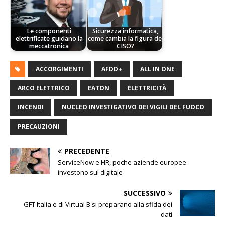
Le componenti
Sicurezza informatica,
elettrificate guidano la
come cambia la figura del
meccatronica
CISO?
ACCORGIMENTI
AFDD+
ALL IN ONE
ARCO ELETTRICO
EATON
ELETTRICITÀ
INCENDI
NUCLEO INVESTIGATIVO DEI VIGILI DEL FUOCO
PRECAUZIONI
PRECEDENTE
ServiceNow e HR, poche aziende europee
investono sul digitale
SUCCESSIVO
GFT Italia e di Virtual B si preparano alla sfida dei
dati