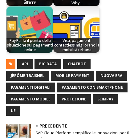
all’RTP
‘Why…
PayPal fa il punto della
Visa, pagamenti
situazione sui pagamenti
contactless migliorano la
online
mobilità urbana
API
BIG DATA
CHATBOT
JÈRÔME TRAISNEL
MOBILE PAYMENT
NUOVA ERA
PAGAMENTI DIGITALI
PAGAMENTO CON SMARTPHONE
PAGAMENTO MOBILE
PROTEZIONE
SLIMPAY
UE
PRECEDENTE
SAP Cloud Platform semplifica le innovazioni per il