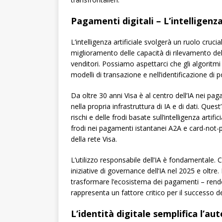
Pagamenti digitali – L’intelligenza
L’intelligenza artificiale svolgerà un ruolo cru
miglioramento delle capacità di rilevamento de
venditori. Possiamo aspettarci che gli algoritmi 
modelli di transazione e nell’identificazione di p
Da oltre 30 anni Visa è al centro dell’IA nei pagam
nella propria infrastruttura di IA e di dati. Qu
rischi e delle frodi basate sull’intelligenza artif
frodi nei pagamenti istantanei A2A e card-not-pr
della rete Visa.
L’utilizzo responsabile dell’IA è fondamentale.
iniziative di governance dell’IA nel 2025 e oltre
trasformare l’ecosistema dei pagamenti – rendend
rappresenta un fattore critico per il successo de
L’identità digitale semplifica l’au