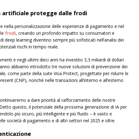
 artificiale protegge dalle frodi
ciale nella personalizzazione delle esperienze di pagamento e nel
lle
frodi
, creando un profondo impatto su consumatori e
di deep learning diventino sempre più sofisticati nell’analisi dei
otenziali rischi in tempo reale.
enti e negli ultimi dieci anni ha investito 3,3 miliardi di dollari
est’anno abbiamo introdotto tre nuove soluzioni di prevenzione dei
iciale, come parte della suite Visa Protect, progettate per ridurre le
esent (CNP), nonché nelle transazioni all’interno e all’esterno
 Continueremo a dare priorità al rafforzamento delle nostre
. Detto questo, il potenziale della prossima generazione di IA per
olo più sicuro, più intelligente e più fluido – è vasto e
lle società di pagamento e di altri settori nel 2025 e oltre.
tenticazione