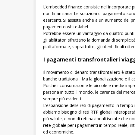
L’embedded finance consiste nell’incorporare prod
non finanziaria. Le soluzioni di pagamento sono
esercenti. Si assiste anche a un aumento dei pro
pagamento white-label.
Potrebbe essere un vantaggio da quattro punti d
gli abilitatori sfruttano la domanda di semplicit
piattaforma e, soprattutto, gli utenti finali otte
I pagamenti transfrontalieri via
Il movimento di denaro transfrontaliero è stat
banche tradizionali. Ma la globalizzazione e i
Poiché i consumatori e le piccole e medie imp
persona in tutto il mondo, le carenze del mer
sempre più evidenti.
L’espansione delle reti di pagamento in tempo r
abbiamo bisogno di reti RTP globali interopera
più valute, e non di reti nazionali isolate che 
rete globale per i pagamenti in tempo reale, int
ed economiche.