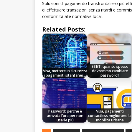
Soluzioni di pagamento transfrontaliero più eff
di effettuare transazioni senza ritardi e commis
conformità alle normative locali.
Related Posts:
ESET: quanto spesso
Visa, mettere in sicurezza
dovremmo cambiare
i pagamenti istantanei…
password?
Password: perché è
Visa, pagamenti
arrivata l’ora per non
contactless migliorano la
usarle più
mobilità urbana