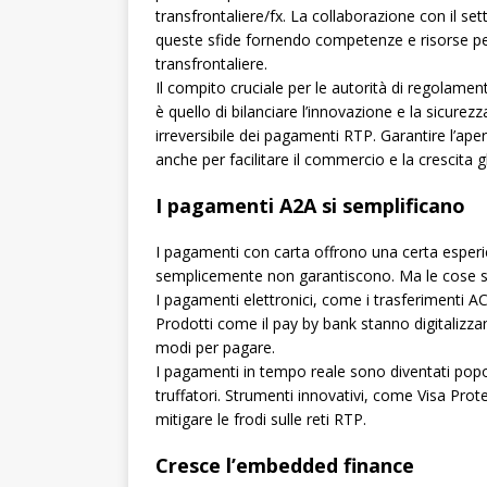
transfrontaliere/fx. La collaborazione con il s
queste sfide fornendo competenze e risorse per m
transfrontaliere.
Il compito cruciale per le autorità di regolament
è quello di bilanciare l’innovazione e la sicurez
irreversibile dei pagamenti RTP. Garantire l’aper
anche per facilitare il commercio e la crescita g
I pagamenti A2A si semplificano
I pagamenti con carta offrono una certa esperi
semplicemente non garantiscono. Ma le cose 
I pagamenti elettronici, come i trasferimenti ACH
Prodotti come il pay by bank stanno digitalizz
modi per pagare.
I pagamenti in tempo reale sono diventati popola
truffatori. Strumenti innovativi, come Visa Pro
mitigare le frodi sulle reti RTP.
Cresce l’embedded finance