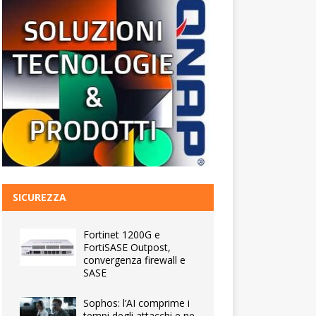
SICUREZZA
Fortinet 1200G e
FortiSASE Outpost,
convergenza firewall e
SASE
Sophos: l’AI comprime i
tempi degli attacchi e ne