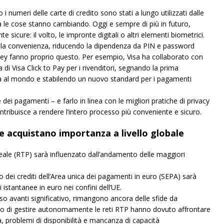
 numeri delle carte di credito sono stati a lungo utilizzati dalle
a le cose stanno cambiando. Oggi e sempre di più in futuro,
e sicure: il volto, le impronte digitali o altri elementi biometrici.
 la convenienza, riducendo la dipendenza da PIN e password
key fanno proprio questo. Per esempio, Visa ha collaborato con
 di Visa Click to Pay per i rivenditori, segnando la prima
a al mondo e stabilendo un nuovo standard per i pagamenti
 dei pagamenti – e farlo in linea con le migliori pratiche di privacy
ontribuisce a rendere l’intero processo più conveniente e sicuro.
le acquistano importanza a livello globale
eale (RTP) sarà influenzato dall’andamento delle maggiori
o dei crediti dell’Area unica dei pagamenti in euro (SEPA) sarà
istantanee in euro nei confini dell’UE.
o avanti significativo, rimangono ancora delle sfide da
ato di gestire autonomamente le reti RTP hanno dovuto affrontare
za, problemi di disponibilità e mancanza di capacità