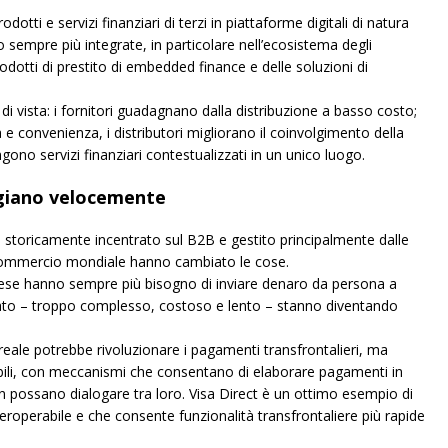
otti e servizi finanziari di terzi in piattaforme digitali di natura
 sempre più integrate, in particolare nell’ecosistema degli
dotti di prestito di embedded finance e delle soluzioni di
i vista: i fornitori guadagnano dalla distribuzione a basso costo;
à e convenienza, i distributori migliorano il coinvolgimento della
ngono servizi finanziari contestualizzati in un unico luogo.
ggiano velocemente
o storicamente incentrato sul B2B e gestito principalmente dalle
l commercio mondiale hanno cambiato le cose.
rese hanno sempre più bisogno di inviare denaro da persona a
cato – troppo complesso, costoso e lento – stanno diventando
eale potrebbe rivoluzionare i pagamenti transfrontalieri, ma
bili, con meccanismi che consentano di elaborare pagamenti in
non possano dialogare tra loro. Visa Direct è un ottimo esempio di
eroperabile e che consente funzionalità transfrontaliere più rapide