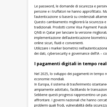
Le password, le domande di sicurezza e persino i
persone e i truffatori ne hanno approfittato. M
l’autenticazione si baserà su credenziali altament
Questo cambiamento migliorerà la sicurezza e
tradizionali. Prodotti come Visa Payment Pass
QNB in Qatar per lanciare la versione migliorata
implementazione dell’autenticazione biometric
online sicuri, fluidi e convenienti.
Utilizzare i marker biometrici nell’autenticazione
dei dati, cybersecurity e governance dell’IA – c
I pagamenti digitali in tempo rea
Nel 2025, lo sviluppo dei pagamenti in tempo r
economie mondiali.
In Europa, il sistema di trasferimento istantane
ampiamente adottato, facilitando le transazioni 
Sebbene questi progressi rappresentino un pass
affrontare. I governi nazionali che hanno cerc
problemi quali frodi, vulnerabilità della sicurez