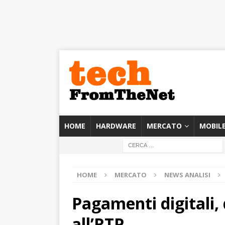
HOME
HARDWARE
MERCATO
MOBIL
HOME
MERCATO
NEWS ANALISI
Pagamenti digitali, d
all’RTP