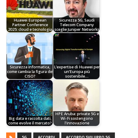
Huawei European
Sicurezza 5G, Saudi
Partner Conference
Telecom Company
2025: cloud e tecnologia
sceglie Juniper Networks
Sicurezza informatica,
L’expertise di Huawei per
come cambia la figura del
un’Europa più
CISO?
sostenibile…
HPE Aruba: private 5G e
Big data e raccolta dati,
Wi-Fi sostengono
come evolve il mercato?
l'innovazione
5G
ACCORDI
ACCORDO SVILUPPO 5G