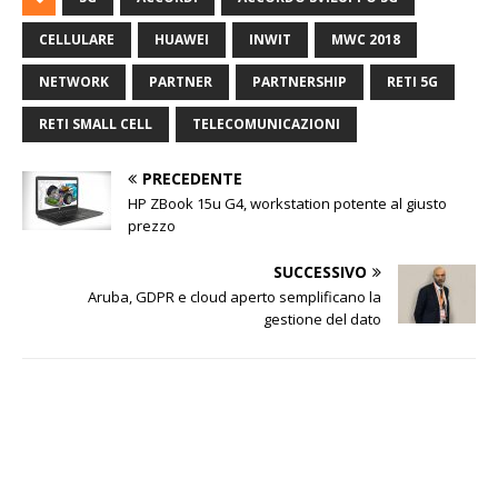
CELLULARE
HUAWEI
INWIT
MWC 2018
NETWORK
PARTNER
PARTNERSHIP
RETI 5G
RETI SMALL CELL
TELECOMUNICAZIONI
PRECEDENTE
HP ZBook 15u G4, workstation potente al giusto
prezzo
SUCCESSIVO
Aruba, GDPR e cloud aperto semplificano la
gestione del dato