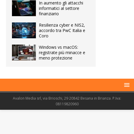
In aumento gli attacchi
informatici al settore
finanziario
Resilienza cyber e NIS2,
accordo tra PwC Italia e
Coro
Windows vs macOS:
registrate più minacce e
meno protezione
Avalon Media srl, via Brioschi, 29 20842 Besana in Brianza. P.Iva:
08119820960