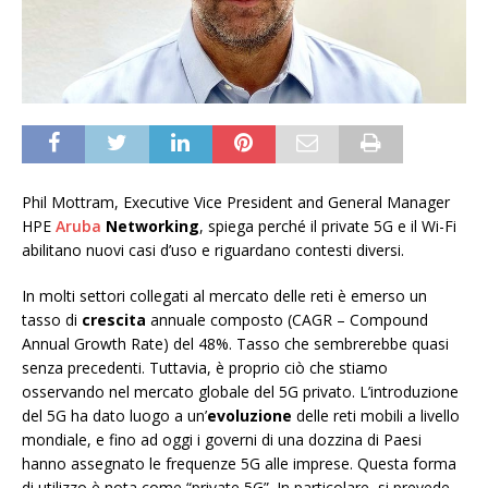
Phil Mottram, Executive Vice President and General Manager
HPE
Aruba
Networking
, spiega perché il private 5G e il Wi-Fi
abilitano nuovi casi d’uso e riguardano contesti diversi.
In molti settori collegati al mercato delle reti è emerso un
tasso di
crescita
annuale composto (CAGR – Compound
Annual Growth Rate) del 48%. Tasso che sembrerebbe quasi
senza precedenti. Tuttavia, è proprio ciò che stiamo
osservando nel mercato globale del 5G privato. L’introduzione
del 5G ha dato luogo a un’
evoluzione
delle reti mobili a livello
mondiale, e fino ad oggi i governi di una dozzina di Paesi
hanno assegnato le frequenze 5G alle imprese. Questa forma
di utilizzo è nota come “private 5G”. In particolare, si prevede