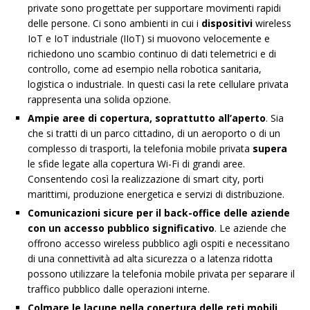
private sono progettate per supportare movimenti rapidi
delle persone. Ci sono ambienti in cui i
dispositivi
wireless
IoT e IoT industriale (IIoT) si muovono velocemente e
richiedono uno scambio continuo di dati telemetrici e di
controllo, come ad esempio nella robotica sanitaria,
logistica o industriale. In questi casi la rete cellulare privata
rappresenta una solida opzione.
Ampie aree di copertura, soprattutto all’aperto
. Sia
che si tratti di un parco cittadino, di un aeroporto o di un
complesso di trasporti, la telefonia mobile privata
supera
le sfide legate alla copertura Wi-Fi di grandi aree.
Consentendo così la realizzazione di smart city, porti
marittimi, produzione energetica e servizi di distribuzione.
Comunicazioni sicure per il back-office delle aziende
con un accesso pubblico significativo
. Le aziende che
offrono accesso wireless pubblico agli ospiti e necessitano
di una connettività ad alta sicurezza o a latenza ridotta
possono utilizzare la telefonia mobile privata per separare il
traffico pubblico dalle operazioni interne.
Colmare le lacune nella copertura delle reti mobili