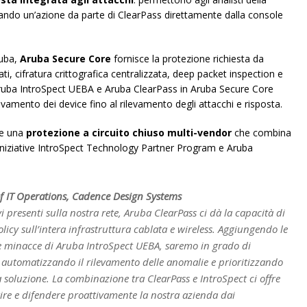
iando un’azione da parte di ClearPass direttamente dalla console
ruba,
Aruba Secure Core
fornisce la protezione richiesta da
ti, cifratura crittografica centralizzata, deep packet inspection e
Aruba IntroSpect UEBA e Aruba ClearPass in Aruba Secure Core
vamento dei device fino al rilevamento degli attacchi e risposta.
e una
p
rotezione a circuito chiuso multi-vendor
che
combina
le iniziative IntroSpect Technology Partner Program e Aruba
f IT Operations, Cadence Design Systems
tivi presenti sulla nostra rete, Aruba ClearPass ci dà la capacità di
policy sull’intera infrastruttura cablata e wireless. Aggiungendo le
lle minacce di Aruba IntroSpect UEBA, saremo in grado di
e automatizzando il rilevamento delle anomalie e prioritizzando
la soluzione. La combinazione tra ClearPass e IntroSpect ci offre
re e difendere proattivamente la nostra azienda dai