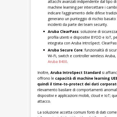
attacchi avanzati indipendente dal tipo di
machine learning per intercettare i camb
indicare l’aggiramento delle difese tradizi
generano un punteggio di rischio basato su
incidenti da parte dei team security.
Aruba ClearPass
: soluzione di sicurez
profila utenti e dispositivi BYOD e IoT, p
integrata con Aruba IntroSpect. ClearPass
Aruba Secure Core
: funzionalità di sic
Wi-Fi, switch e controller wireless Arub
Aruba 8400
.
Inoltre,
Aruba IntroSpect Standard
si affian
offrono le
capacità di machine learning UEB
quindi il time-to-protect dei dati corporate
rilevamento basilare di comportamenti anomali 
dispositivi e applicazioni mobili, cloud e IoT; qu
attacco.
La soluzione accetta comuni fonti di dati come 