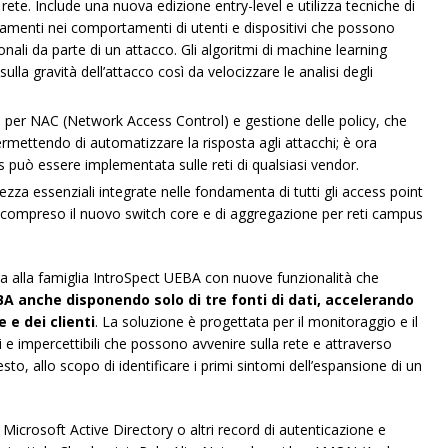
 rete. Include una nuova edizione entry-level e utilizza tecniche di
iamenti nei comportamenti di utenti e dispositivi che possono
onali da parte di un attacco. Gli algoritmi di machine learning
lla gravità dell’attacco così da velocizzare le analisi degli
za per NAC (Network Access Control) e gestione delle policy, che
ermettendo di automatizzare la risposta agli attacchi; è ora
 può essere implementata sulle reti di qualsiasi vendor.
urezza essenziali integrate nelle fondamenta di tutti gli access point
a, compreso il nuovo switch core e di aggregazione per reti campus
ca alla famiglia IntroSpect UEBA con nuove funzionalità che
A anche disponendo solo di tre fonti di dati, accelerando
 e dei clienti
. La soluzione è progettata per il monitoraggio e il
e impercettibili che possono avvenire sulla rete e attraverso
esto, allo scopo di identificare i primi sintomi dell’espansione di un
Microsoft Active Directory o altri record di autenticazione e