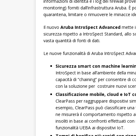
informazioni di identità e i log dei firewall p
monitoring) forniti dall’infrastruttura Aruba. È
quarantena, limitare o rimuovere le minacce ide
Il nuovo
Aruba IntroSpect Advanced
mette i
sicurezza rispetto a IntroSpect Standard, allo sc
vasta quantità di fonti di dati.
Le nuove funzionalità di Aruba IntroSpect Ad
Sicurezza smart con machine learni
IntroSpect in base all’ambiente della min
capacità di “chaining” per consentire di c
con la soluzione per costruire nuovi scenar
Classificazione mobile, cloud e IoT c
ClearPass per raggruppare dispositivi simi
esempio, ClearPass può classificare una 
ne misurerà il comportamento rispetto a
insoliti in base ai confronti effettuati c
funzionalità UEBA ai dispositivi IoT.
Tempi di bonifica più rapidi con risp