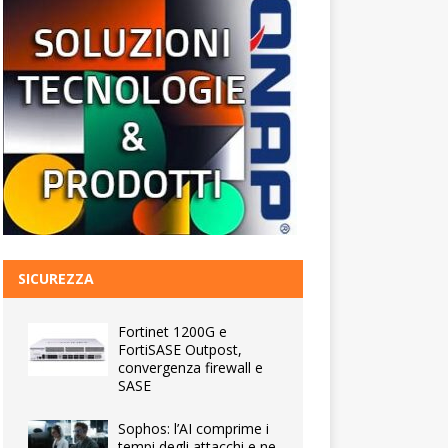
SICUREZZA
Fortinet 1200G e
FortiSASE Outpost,
convergenza firewall e
SASE
Sophos: l’AI comprime i
tempi degli attacchi e ne