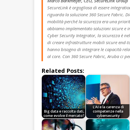
Marco Barkmeijer, CEO, SecureLink Group
SecureLink è orgogliosa di essere integrat
riguarda la soluzione 360 Secure Fabric. D
mobilità perché la sicurezza era una priorit
abbiamo implementato soluzioni sicure e int
Cyber Security Integrator, la sicurezza è n
di creare infrastrutture mobili sicure end-to
hanno bisogno di integrare le capacità relati
al core. Con 360 Secure Fabric, Aruba ci perm
Related Posts:
L’AI e la carenza di
Big data e raccolta dati,
competenze nella
come evolve il mercato?
cybersecurity