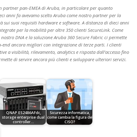
ion partner pan-EMEA di Aruba, in particolare per quanto
ieci anni fa avevamo scelto Aruba come nostro partner per la
à sui suoi requisiti hardware e software. A distanza di dieci anni
egrate per la mobilità per oltre 350 clienti SecureLink. Come
el nostro DNA e la soluzione Aruba 360 Secure Fabric ci permette
-end ancora migliori con integrazione di terze parti. I clienti
ve a visibilità, rilevamento, analytics e risposta dall’accesso fino
ette di servire ancora più clienti e sviluppare ulteriori servizi.
QNAP ES2486AFdc,
Sicurezza informatica,
storage enterprise dual
come cambia la figura del
controller…
CISO?