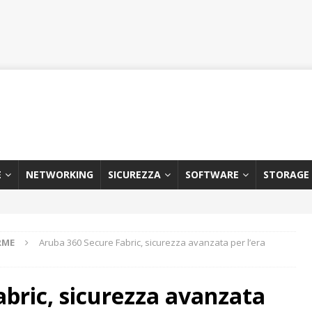
E
NETWORKING
SICUREZZA
SOFTWARE
STORAGE
RME
Aruba 360 Secure Fabric, sicurezza avanzata per l’era
bric, sicurezza avanzata