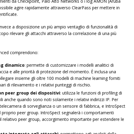
rovenienti da Checkpoint, Palo Alto Networks o i log AMON (Aruba
 possibile agire rapidamente attraverso ClearPass per mettere in
ntificate.
nvece a disposizione un più ampio ventaglio di funzionalità di
opo rilevare gli attacchi attraverso la correlazione di una più
vanced comprendono:
ng dinamico
: permette di customizzare i modelli analitici di
accia e alle priorità di protezione del momento. È inclusa una
ollegare insieme gli oltre 100 modelli di machine learning forniti
i di rilevamento e i relativi punteggi di rischio.
on peer group dei dispositivi
: utilizza le funzioni di profiling di
li anche quando sono noti solamente i relativi indirizzi IP. Per
telecamera di sorveglianza o un sensore di fabbrica, e IntroSpect
l proprio peer group. IntroSpect segnalerà i comportamenti
on il relativo peer group, accorgimento importante per estendere le
osta integrata agli attacchi
: permettono agli analisti della