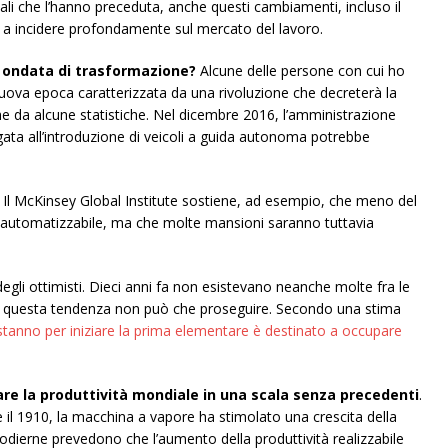
triali che l’hanno preceduta, anche questi cambiamenti, incluso il
to a incidere profondamente sul mercato del lavoro.
a ondata di trasformazione?
Alcune delle persone con cui ho
ova epoca caratterizzata da una rivoluzione che decreterà la
che da alcune statistiche. Nel dicembre 2016, l’amministrazione
ata all’introduzione di veicoli a guida autonoma potrebbe
e. Il McKinsey Global Institute sostiene, ad esempio, che meno del
e automatizzabile, ma che molte mansioni saranno tuttavia
egli ottimisti. Dieci anni fa non esistevano neanche molte fra le
o e questa tendenza non può che proseguire. Secondo una stima
 stanno per iniziare la prima elementare è destinato a occupare
re la produttività mondiale in una scala senza precedenti
.
 il 1910, la macchina a vapore ha stimolato una crescita della
e odierne prevedono che l’aumento della produttività realizzabile