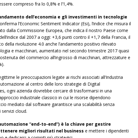
essere compreso fra lo 0,8% e l’1,4%.
ll’andamento dell’economia e gli investimenti in tecnologie
conferma l’Economic Sentiment Indicator (Esi), l’indice che misura il
to dalla Commissione Europea, che indica il nostro Paese come
ll’indice dal 2007 a oggi: +3,6 punti contro il +1,7 della Francia, il
to della rivoluzione 4.0 anche l’andamento positivo rilevato
cnologia e macchinari, aumentato nel secondo trimestre 2017 quasi
 sostenuta del commercio all’ingrosso di macchinari, attrezzature e
%).
ittime le preoccupazioni legate ai rischi associati all’Industria
automazione al centro delle loro strategie di Digital
es, ogni azienda dovrebbe cercare di trasformarsi in una
l’approccio industriale classico in cui le risorse dipendono
cio mediato dal software garantisce una scalabilità senza
 servizi cloud.
automazione “end-to-end”) è la chiave per gestire
ttenere migliori risultati nel business
e mettere i dipendenti
o e dedicarsi a compiti più strategici.