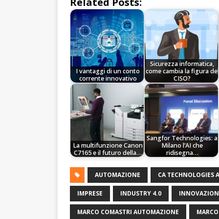
Related Posts:
Sicurezza informatica,
I vantaggi di un conto
come cambia la figura del
corrente innovativo
CISO?
Sangfor Technologies: a
La multifunzione Canon
Milano l’AI che
C7165 e il futuro della…
ridisegna…
AUTOMAZIONE
CA TECHNOLOGIES
IMPRESE
INDUSTRY 4.0
INNOVAZION
MARCO COMASTRI AUTOMAZIONE
MARCO 