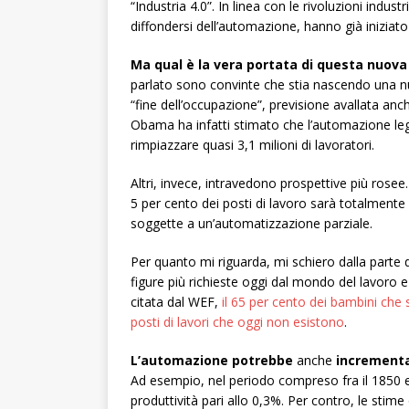
“Industria 4.0”. In linea con le rivoluzioni indus
diffondersi dell’automazione, hanno già inizia
Ma qual è la vera portata di questa nuov
parlato sono convinte che stia nascendo una nu
“fine dell’occupazione”, previsione avallata an
Obama ha infatti stimato che l’automazione leg
rimpiazzare quasi 3,1 milioni di lavoratori.
Altri, invece, intravedono prospettive più rose
5 per cento dei posti di lavoro sarà totalment
soggette a un’automatizzazione parziale.
Per quanto mi riguarda, mi schiero dalla parte d
figure più richieste oggi dal mondo del lavor
citata dal WEF,
il 65 per cento dei bambini che
posti di lavori che oggi non esistono
.
L’automazione potrebbe
anche
incrementa
Ad esempio, nel periodo compreso fra il 1850 e
produttività pari allo 0,3%. Per contro, le stim