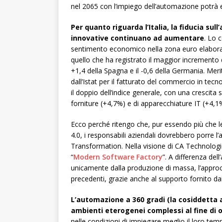
nel 2065 con l’impiego dell’automazione potrà 
Per quanto riguarda l’Italia, la fiducia su
innovative continuano ad aumentare
. Lo 
sentimento economico nella zona euro elabora
quello che ha registrato il maggior incremento de
+1,4 della Spagna e il -0,6 della Germania.
Meri
dall’Istat per il fatturato del commercio in te
il doppio dell’indice generale, con una crescita
forniture (+4,7%) e di apparecchiature IT (+4,1
Ecco perché ritengo che, pur essendo più che leg
4.0, i responsabili aziendali dovrebbero porre l’
Transformation.
Nella visione di CA Technologi
“
Modern Software Factory
”. A differenza del
unicamente dalla produzione di massa, l’approc
precedenti, grazie anche al supporto fornito dai
L’automazione a 360 gradi (la cosiddetta 
ambienti eterogenei complessi al fine di o
nelle condizioni di impiegare meglio il loro temp