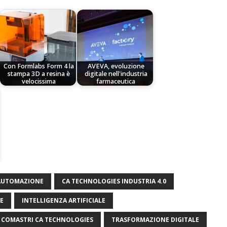
Con Formlabs Form 4 la
AVEVA, evoluzione
stampa 3D a resina è
digitale nell'industria
velocissima
farmaceutica
 AUTOMAZIONE
CA TECHNOLOGIES INDUSTRIA 4.0
E
INTELLIGENZA ARTIFICIALE
COMASTRI CA TECHNOLOGIES
TRASFORMAZIONE DIGITALE