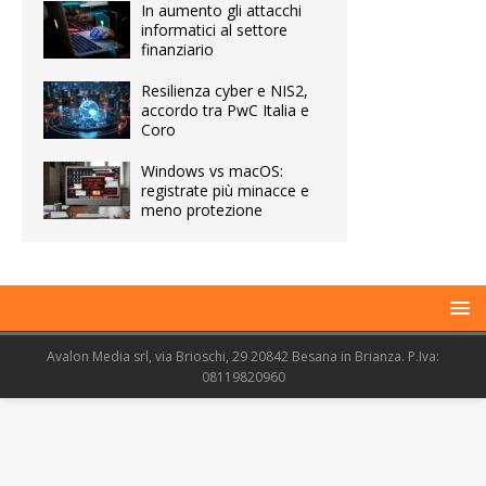
In aumento gli attacchi
informatici al settore
finanziario
Resilienza cyber e NIS2,
accordo tra PwC Italia e
Coro
Windows vs macOS:
registrate più minacce e
meno protezione
Avalon Media srl, via Brioschi, 29 20842 Besana in Brianza. P.Iva:
08119820960