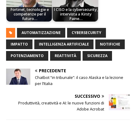
Fortinet, tecnologie e
I CISO e la cybersecurity,
competenze per il
intervista a Kirsty
futuro…
Paine…
AUTOMATIZZAZIONE
CYBERSECURITY
IMPATTO
INTELLIGENZA ARTIFICIALE
NOTIFICHE
POTENZIAMENTO
REATTIVITÀ
SICUREZZA
PRECEDENTE
Chatbot “in tribunale”: il caso Alaska e la lezione
per l’Italia
SUCCESSIVO
Produttività, creatività e AI: le nuove funzioni di
Adobe Acrobat