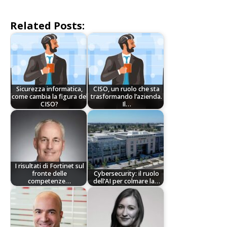
Related Posts:
Sicurezza informatica,
CISO, un ruolo che sta
come cambia la figura del
trasformando l’azienda.
CISO?
Il…
I risultati di Fortinet sul
fronte delle
Cybersecurity: il ruolo
competenze…
dell’AI per colmare la…