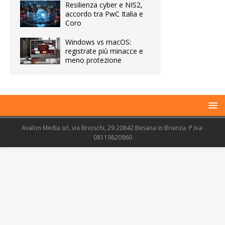
Resilienza cyber e NIS2,
accordo tra PwC Italia e
Coro
Windows vs macOS:
registrate più minacce e
meno protezione
Avalon Media srl, via Brioschi, 29 20842 Besana in Brianza. P.Iva:
08119820960