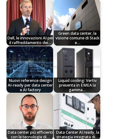
Green data center, la
Dell, le innovazioni AI per
visione comune di Stack
il raffreddamento dei…
e…
Nuovi reference design
Liquid cooling: Vertiv
AI-ready per data center
presenta in EMEA la
e AI factory
gamma…
Data center più efficienti
Data Center AI ready, la
con le tecnologie di…
strategia integrata di…