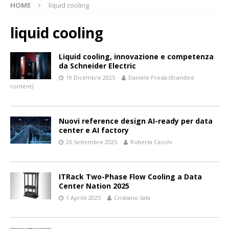
HOME
liquid cooling
liquid cooling
Liquid cooling, innovazione e competenza
da Schneider Electric
19 Dicembre 2025
Daniele Preda (Branded
content)
Nuovi reference design AI-ready per data
center e AI factory
26 Settembre 2025
Roberta Cecchi
ITRack Two-Phase Flow Cooling a Data
Center Nation 2025
1 Aprile 2025
Cristiano Sala