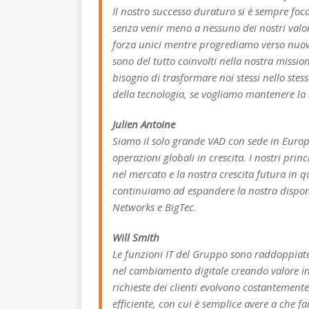
Il nostro successo duraturo si è sempre foc
senza venir meno a nessuno dei nostri valor
forza unici mentre progrediamo verso nuovi 
sono del tutto coinvolti nella nostra miss
bisogno di trasformare noi stessi nello stes
della tecnologia, se vogliamo mantenere la
Julien Antoine
Siamo il solo grande VAD con sede in Europ
operazioni globali in crescita. I nostri prin
nel mercato e la nostra crescita futura in 
continuiamo ad espandere la nostra disponib
Networks e BigTec.
Will Smith
Le funzioni IT del Gruppo sono raddoppiate
nel cambiamento digitale creando valore inte
richieste dei clienti evolvono costantemen
efficiente, con cui è semplice avere a che fa