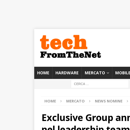
HOME
HARDWARE
MERCATO
MOBIL
HOME
MERCATO
NEWS NOMINE
Exclusive Group ann
nel leadership team