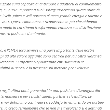
alizzato sulla capacità di anticipare e adattarsi al cambiamento
i, e i nuovi importanti ruoli salvaguarderanno questi punti di
livelli. Julien e Will portano al team grande energia e talento e
ion VAST. Questi cambiamenti riconoscono in più che abbiamo
so modo in cui stiamo trasformando l’utilizzo e la distribuzione
 nostra posizione dominante.
a, e l’EMEA sarà sempre una parte importante delle nostre
cipi ad alto valore aggiunto sono centrali per la nostra rilevanza
quest’area. Ci aspettano opportunità entusiasmanti se
ilità di servizi e la presenza sul mercato per Exclusive
 negli ultimi anni, ponendoci in una posizione d’avanguardia
rnamente e per i nostri clienti, partner e rivenditori. Le
te e noi dobbiamo continuare a soddisfarle rimanendo un partner
re. Io credo fermamente che se non si è travolgenti si è destinati