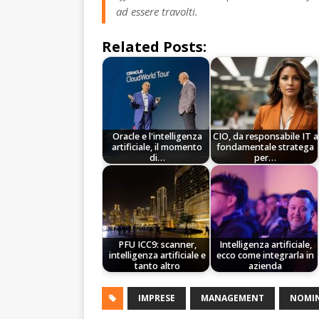
ad essere travolti.
Related Posts:
Oracle e l'intelligenza
CIO, da responsabile IT a
artificiale, il momento
fondamentale stratega
di…
per…
PFU ICC9: scanner,
Intelligenza artificiale,
intelligenza artificiale e
ecco come integrarla in
tanto altro
azienda
IMPRESE
MANAGEMENT
NOMI