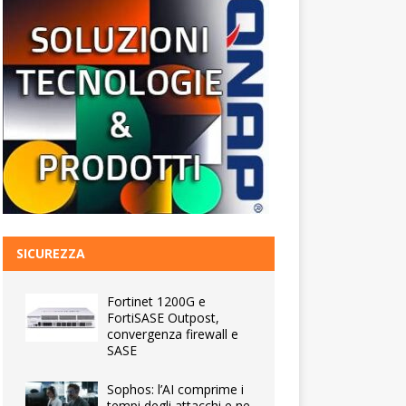
SICUREZZA
Fortinet 1200G e
FortiSASE Outpost,
convergenza firewall e
SASE
Sophos: l’AI comprime i
tempi degli attacchi e ne