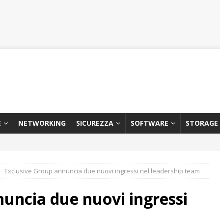
E
NETWORKING
SICUREZZA
SOFTWARE
STORAGE
Exclusive Group annuncia due nuovi ingressi nel leadership team
uncia due nuovi ingressi