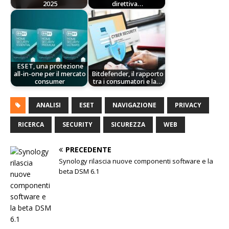
2025
direttiva…
ESET, una protezione
all-in-one per il mercato
Bitdefender, il rapporto
consumer
tra i consumatori e la…
ANALISI
ESET
NAVIGAZIONE
PRIVACY
RICERCA
SECURITY
SICUREZZA
WEB
PRECEDENTE
Synology rilascia nuove componenti software e la
beta DSM 6.1