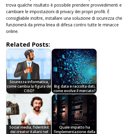
trova qualche risultato è possibile prendere provvedimenti e
cambiare le impostazioni di privacy dei propri profili. È
consigliabile inoltre, installare una soluzione di sicurezza che
funzionerà da prima linea di difesa contro tutte le minacce
online.
Related Posts:
Sicurezza informatica,
come cambia la figura del
Big data e raccolta dati,
CISO?
come evolve il mercato?
Social media, l’identikit
Quale impatto ha
dei creator italiani nel
l’implementazione della