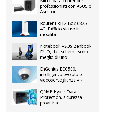
Micro data center per
professionisti con ASUS e
Asustor
Router FRITZ!Box 6825
4G, l’ufficio sicuro in
mobilità
Notebook ASUS Zenbook
DUO, due schermi sono
meglio di uno
EnGenius ECC500,
intelligenza evoluta e
videosorveglianza 4K
QNAP Hyper Data
Protection, sicurezza
proattiva