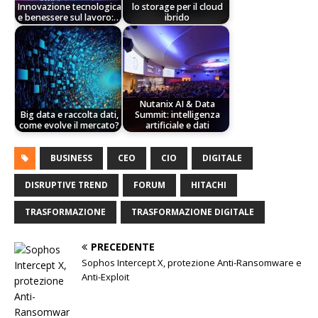
Innovazione tecnologica
lo storage per il cloud
e benessere sul lavoro:…
ibrido
Nutanix AI & Data
Big data e raccolta dati,
Summit: intelligenza
come evolve il mercato?
artificiale e dati
BUSINESS
CEO
CIO
DIGITALE
DISRUPTIVE TREND
FORUM
HITACHI
TRASFORMAZIONE
TRASFORMAZIONE DIGITALE
PRECEDENTE
Sophos Intercept X, protezione Anti-Ransomware e
Anti-Exploit