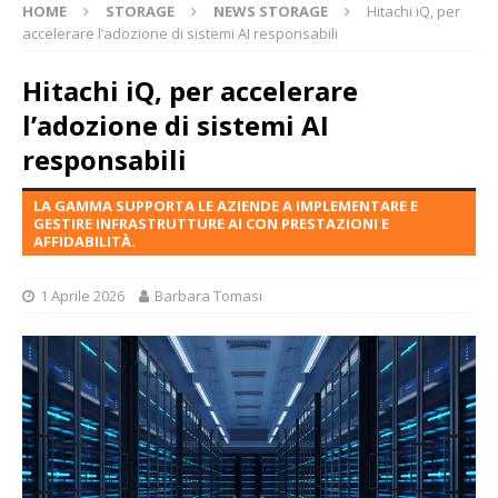
HOME
STORAGE
NEWS STORAGE
Hitachi iQ, per
accelerare l’adozione di sistemi AI responsabili
Hitachi iQ, per accelerare
l’adozione di sistemi AI
responsabili
LA GAMMA SUPPORTA LE AZIENDE A IMPLEMENTARE E
GESTIRE INFRASTRUTTURE AI CON PRESTAZIONI E
AFFIDABILITÀ.
1 Aprile 2026
Barbara Tomasi