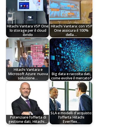
Hitachi Vantara VSP One:
Hitachi Vantara: con VSP
lo storage per il cloud
One assicura il 100%
ibrido
della…
Hitachi Vantara e
Microsoft Azure: nuova
Big data e raccolta dati,
soluzione…
come evolve il mercato?
SLA e modelli d'acquisto:
Potenziare l’offerta di
l’offerta Hitachi
gestione dati, Hitachi…
EverFlex…