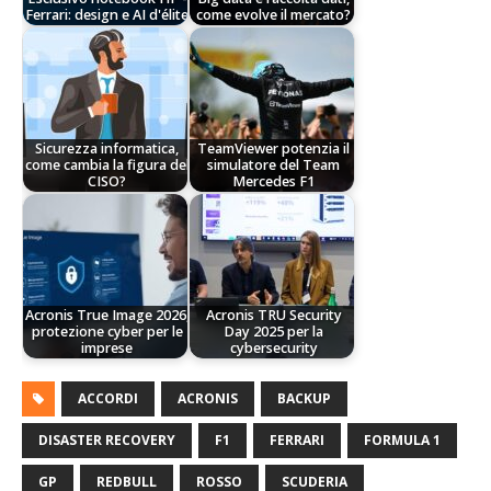
Ferrari: design e AI d'élite
come evolve il mercato?
Sicurezza informatica,
TeamViewer potenzia il
come cambia la figura del
simulatore del Team
CISO?
Mercedes F1
Acronis True Image 2026,
Acronis TRU Security
protezione cyber per le
Day 2025 per la
imprese
cybersecurity
ACCORDI
ACRONIS
BACKUP
DISASTER RECOVERY
F1
FERRARI
FORMULA 1
GP
REDBULL
ROSSO
SCUDERIA