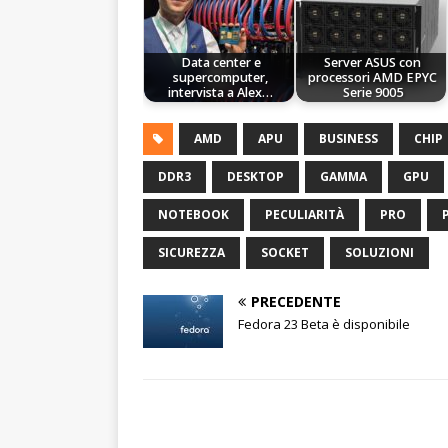
Data center e
Server ASUS con
supercomputer,
processori AMD EPYC
intervista a Alex…
Serie 9005
AMD
APU
BUSINESS
CHIP
DDR3
DESKTOP
GAMMA
GPU
NOTEBOOK
PECULIARITÀ
PRO
SICUREZZA
SOCKET
SOLUZIONI
PRECEDENTE
Fedora 23 Beta è disponibile