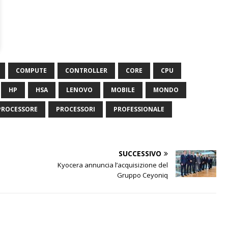
COMPUTE
CONTROLLER
CORE
CPU
HP
HSA
LENOVO
MOBILE
MONDO
PROCESSORE
PROCESSORI
PROFESSIONALE
SUCCESSIVO
Kyocera annuncia l’acquisizione del
Gruppo Ceyoniq