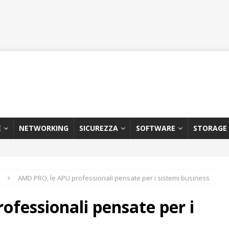
E
NETWORKING
SICUREZZA
SOFTWARE
STORAGE
AMD PRO, le APU professionali pensate per i sistemi business
fessionali pensate per i