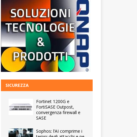
SICUREZZA
Fortinet 1200G e
FortiSASE Outpost,
convergenza firewall e
SASE
Sophos: l’AI comprime i
tempi degli attacchi e ne