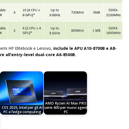
stemi HP Elitebook e Lenovo,
include le APU A10-8700B e A8-
re all’entry-level dual-core A6-8500B.
AMD Ryzen AI Max PRO
CES 2025, Intel per gli AI
serie 400 per nuovi agent
PC e l’edge computing
PC