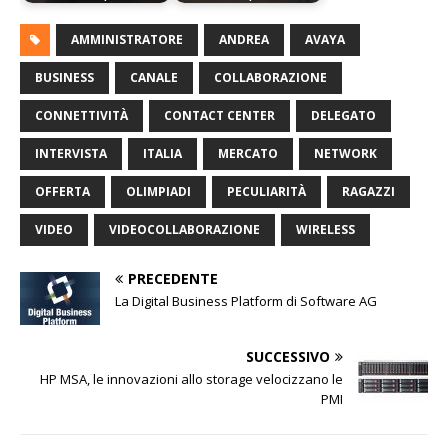
AMMINISTRATORE
ANDREA
AVAYA
BUSINESS
CANALE
COLLABORAZIONE
CONNETTIVITÀ
CONTACT CENTER
DELEGATO
INTERVISTA
ITALIA
MERCATO
NETWORK
OFFERTA
OLIMPIADI
PECULIARITÀ
RAGAZZI
VIDEO
VIDEOCOLLABORAZIONE
WIRELESS
PRECEDENTE
La Digital Business Platform di Software AG
SUCCESSIVO
HP MSA, le innovazioni allo storage velocizzano le
PMI