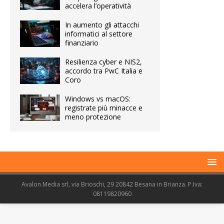
accelera l’operatività
In aumento gli attacchi
informatici al settore
finanziario
Resilienza cyber e NIS2,
accordo tra PwC Italia e
Coro
Windows vs macOS:
registrate più minacce e
meno protezione
Avalon Media srl, via Brioschi, 29 20842 Besana in Brianza. P.Iva:
08119820960