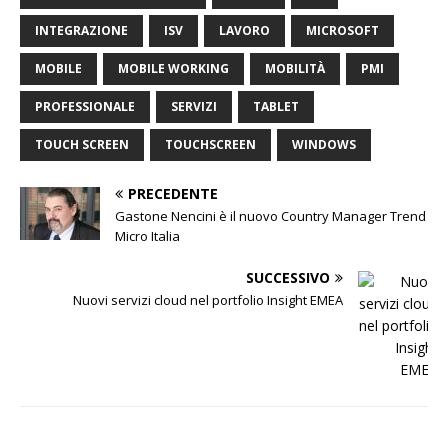
INTEGRAZIONE
ISV
LAVORO
MICROSOFT
MOBILE
MOBILE WORKING
MOBILITÀ
PMI
PROFESSIONALE
SERVIZI
TABLET
TOUCH SCREEN
TOUCHSCREEN
WINDOWS
PRECEDENTE
Gastone Nencini è il nuovo Country Manager Trend
Micro Italia
SUCCESSIVO
Nuovi servizi cloud nel portfolio Insight EMEA