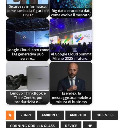
Sicurezza informatica,
come cambia la figura del
Big data e raccolta dati,
CISO?
come evolve il mercato?
Google Cloud: ecco come
l’AI generativa può
Al Google Cloud Summit
servire…
Milano 2025 il futuro…
Lenovo ThinkBook e
Esendex, la
ThinkCentre, più
messaggistica mobile a
produttività e…
misura di business
2-IN-1
AMBIENTE
ANDROID
BUSINESS
CORNING GORILLA GLASS
DEVICE
HP