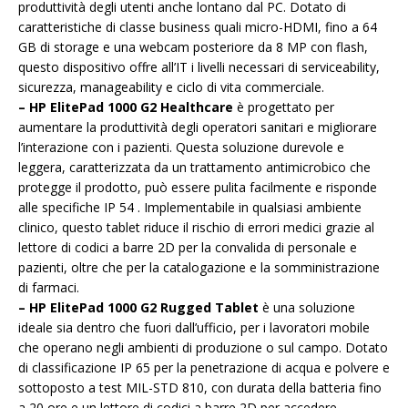
produttività degli utenti anche lontano dal PC. Dotato di
caratteristiche di classe business quali micro-HDMI, fino a 64
GB di storage e una webcam posteriore da 8 MP con flash,
questo dispositivo offre all’IT i livelli necessari di serviceability,
sicurezza, manageability e ciclo di vita commerciale.
– HP ElitePad 1000 G2 Healthcare
è progettato per
aumentare la produttività degli operatori sanitari e migliorare
l’interazione con i pazienti. Questa soluzione durevole e
leggera, caratterizzata da un trattamento antimicrobico che
protegge il prodotto, può essere pulita facilmente e risponde
alle specifiche IP 54 . Implementabile in qualsiasi ambiente
clinico, questo tablet riduce il rischio di errori medici grazie al
lettore di codici a barre 2D per la convalida di personale e
pazienti, oltre che per la catalogazione e la somministrazione
di farmaci.
– HP ElitePad 1000 G2 Rugged Tablet
è una soluzione
ideale sia dentro che fuori dall’ufficio, per i lavoratori mobile
che operano negli ambienti di produzione o sul campo. Dotato
di classificazione IP 65 per la penetrazione di acqua e polvere e
sottoposto a test MIL-STD 810, con durata della batteria fino
a 20 ore e un lettore di codici a barre 2D per accedere