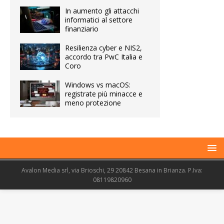
In aumento gli attacchi
informatici al settore
finanziario
Resilienza cyber e NIS2,
accordo tra PwC Italia e
Coro
Windows vs macOS:
registrate più minacce e
meno protezione
Avalon Media srl, via Brioschi, 29 20842 Besana in Brianza. P.Iva:
08119820960