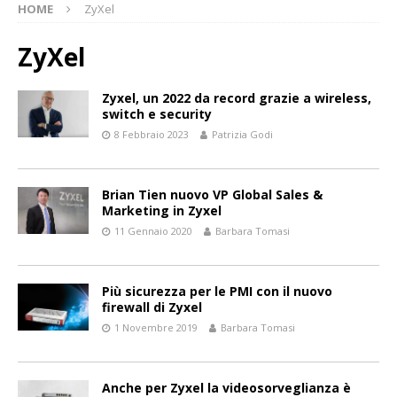
HOME
ZyXel
ZyXel
Zyxel, un 2022 da record grazie a wireless,
switch e security
8 Febbraio 2023
Patrizia Godi
Brian Tien nuovo VP Global Sales &
Marketing in Zyxel
11 Gennaio 2020
Barbara Tomasi
Più sicurezza per le PMI con il nuovo
firewall di Zyxel
1 Novembre 2019
Barbara Tomasi
Anche per Zyxel la videosorveglianza è