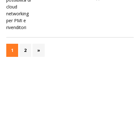
1
2
»