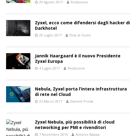
29 Agosto 2017
Redazione
Zyxel, ecco come difendersi dagli hacker di
Darkhotel
29 Luglio 2017
Elisa di Giulio
Jannik Haargaard è il nuovo Presidente
Zyxel Europa
4 Luglio 2017
Redazione
Nebula, Zyxel porta l’intera infrastruttura
di rete nel Cloud
23 Marzo 2017
Daniele Preda
Zyxel Nebula, più possibilità di cloud
networking per PMI e rivenditori
7 Novembre 2016
Antonio Nappa