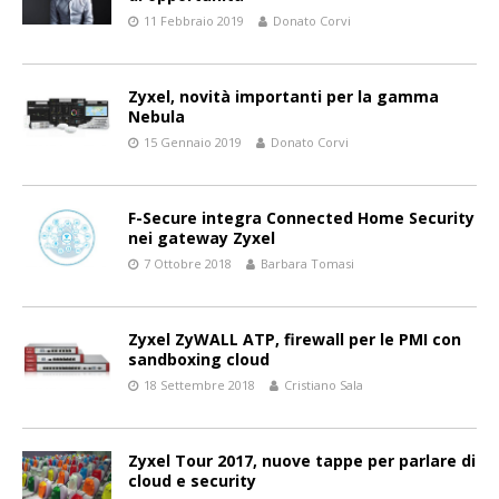
11 Febbraio 2019
Donato Corvi
Zyxel, novità importanti per la gamma
Nebula
15 Gennaio 2019
Donato Corvi
F-Secure integra Connected Home Security
nei gateway Zyxel
7 Ottobre 2018
Barbara Tomasi
Zyxel ZyWALL ATP, firewall per le PMI con
sandboxing cloud
18 Settembre 2018
Cristiano Sala
Zyxel Tour 2017, nuove tappe per parlare di
cloud e security