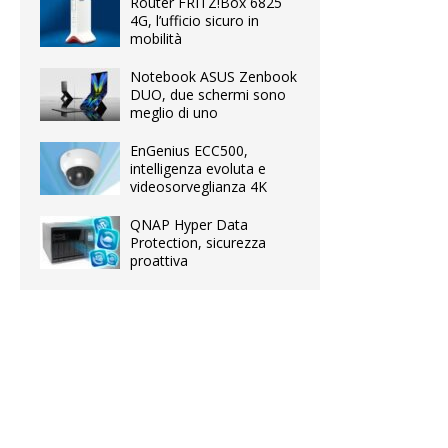
Router FRITZ!Box 6825
4G, l’ufficio sicuro in
mobilità
Notebook ASUS Zenbook
DUO, due schermi sono
meglio di uno
EnGenius ECC500,
intelligenza evoluta e
videosorveglianza 4K
QNAP Hyper Data
Protection, sicurezza
proattiva