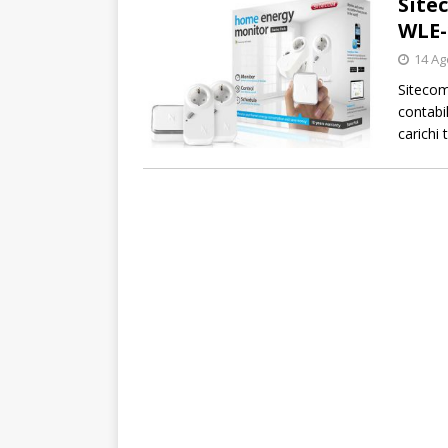
Site
WLE-
14 Ag
Sitecom
contabi
carichi