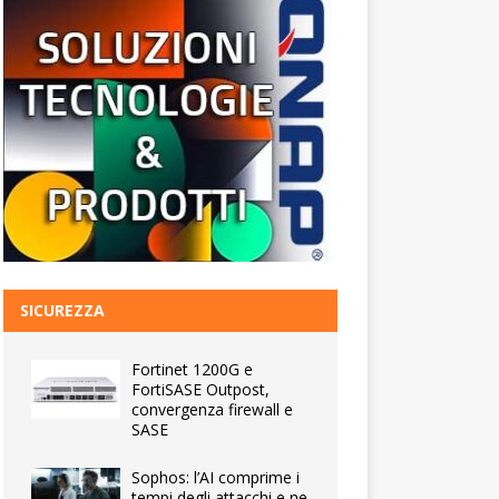
SICUREZZA
Fortinet 1200G e
FortiSASE Outpost,
convergenza firewall e
SASE
Sophos: l’AI comprime i
tempi degli attacchi e ne