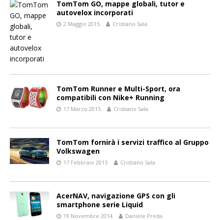
TomTom GO, mappe globali, tutor e
autovelox incorporati
2 Maggio 2015
Cristiano Sala
TomTom Runner e Multi-Sport, ora
compatibili con Nike+ Running
17 Marzo 2015
Cristiano Sala
TomTom fornirà i servizi traffico al Gruppo
Volkswagen
17 Febbraio 2015
Cristiano Sala
AcerNAV, navigazione GPS con gli
smartphone serie Liquid
19 Novembre 2014
Daniele Preda