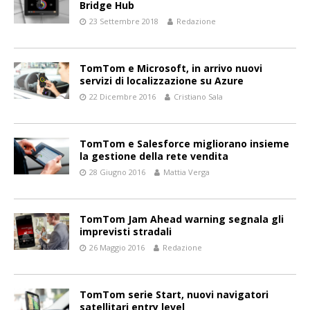
Bridge Hub
23 Settembre 2018
Redazione
TomTom e Microsoft, in arrivo nuovi
servizi di localizzazione su Azure
22 Dicembre 2016
Cristiano Sala
TomTom e Salesforce migliorano insieme
la gestione della rete vendita
28 Giugno 2016
Mattia Verga
TomTom Jam Ahead warning segnala gli
imprevisti stradali
26 Maggio 2016
Redazione
TomTom serie Start, nuovi navigatori
satellitari entry level