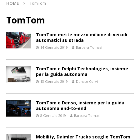
HOME
TomTom
TomTom
TomTom mette mezzo milione di veicoli
automatici su strada
14 Gennaio 2019
Barbara Tomasi
TomTom e Delphi Technologies, insieme
per la guida autonoma
13 Gennaio 2019
Donato Corvi
TomTom e Denso, insieme per la guida
autonoma end-to-end
8 Gennaio 2019
Barbara Tomasi
Mobility, Daimler Trucks sceglie TomTom