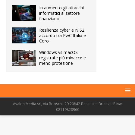
In aumento gli attacchi
informatici al settore
finanziario
Resilienza cyber e NIS2,
accordo tra PwC Italia e
Coro
Windows vs macOS:
registrate più minacce e
meno protezione
Avalon Media srl, via Brioschi, 29 20842 Besana in Brianza. P.Iva:
08119820960