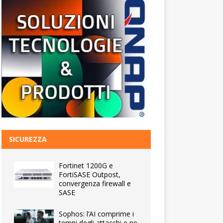
SICUREZZA
Fortinet 1200G e
FortiSASE Outpost,
convergenza firewall e
SASE
Sophos: l’AI comprime i
tempi degli attacchi e ne