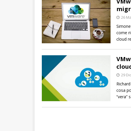
VMwa
migr
26 Ma
Simone 
come ri
cloud r
VMwa
clou
29 Di
Richard
cosa po
“vera” s