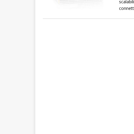
scalabil
connetti