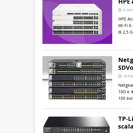
HPE 
6 Ott
HPE Aru
Wi-Fi 6
di 2,5 G
Netg
SDVo
18 Fe
Netgear
10G e 4
100 eur
TP-L
scala