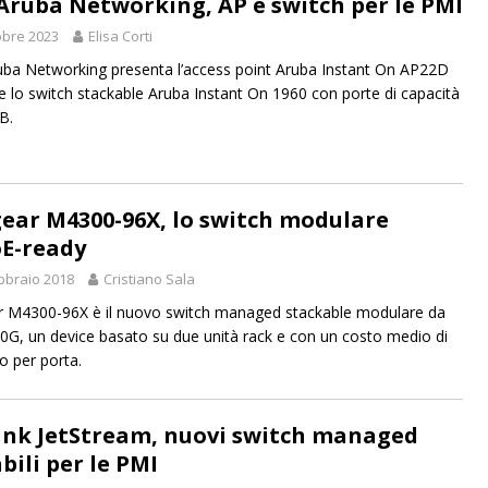
Aruba Networking, AP e switch per le PMI
obre 2023
Elisa Corti
ba Networking presenta l’access point Aruba Instant On AP22D
 e lo switch stackable Aruba Instant On 1960 con porte di capacità
B.
ear M4300-96X, lo switch modulare
E-ready
bbraio 2018
Cristiano Sala
 M4300-96X è il nuovo switch managed stackable modulare da
0G, un device basato su due unità rack e con un costo medio di
o per porta.
ink JetStream, nuovi switch managed
bili per le PMI