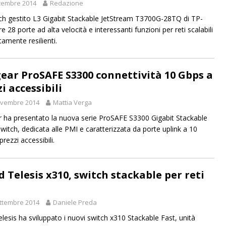
cembre 2014
Redazione
ch gestito L3 Gigabit Stackable JetStream T3700G-28TQ di TP-
re 28 porte ad alta velocità e interessanti funzioni per reti scalabili
amente resilienti.
ear ProSAFE S3300 connettività 10 Gbps a
i accessibili
ovembre 2014
Mattia Verga
 ha presentato la nuova serie ProSAFE S3300 Gigabit Stackable
witch, dedicata alle PMI e caratterizzata da porte uplink a 10
rezzi accessibili.
d Telesis x310, switch stackable per reti
ttembre 2014
Daniele Preda
elesis ha sviluppato i nuovi switch x310 Stackable Fast, unità