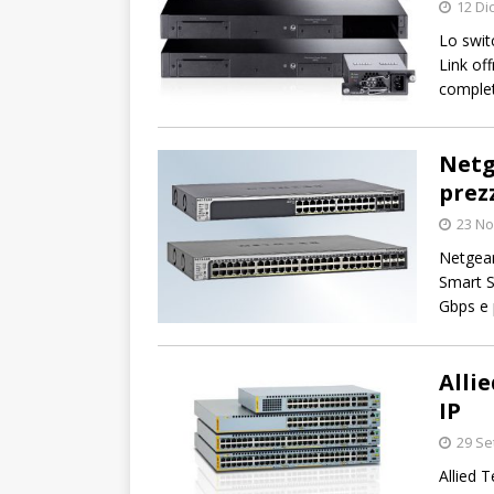
12 Di
Lo swit
Link off
complet
Netg
prezz
23 N
Netgear
Smart S
Gbps e p
Allie
IP
29 Se
Allied T