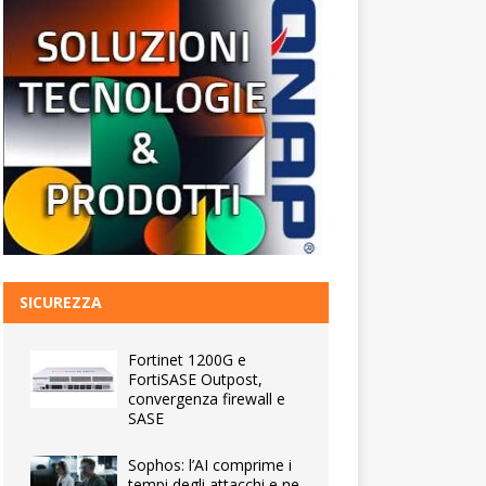
SICUREZZA
Fortinet 1200G e
FortiSASE Outpost,
convergenza firewall e
SASE
Sophos: l’AI comprime i
tempi degli attacchi e ne