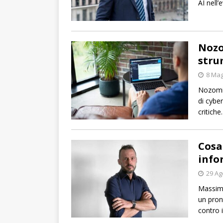
AI nell’
Nozo
stru
8 Mag
Nozomi 
di cybe
critiche.
Cosa
info
29 Ag
Massimi
un pron
contro i