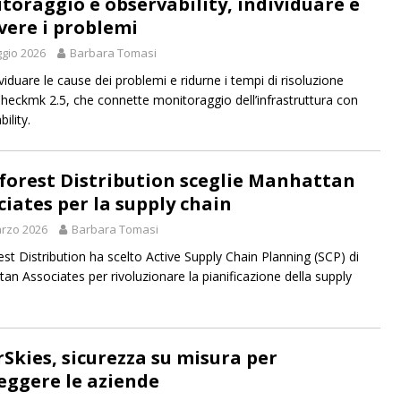
toraggio e observability, individuare e
lvere i problemi
gio 2026
Barbara Tomasi
viduare le cause dei problemi e ridurne i tempi di risoluzione
heckmk 2.5, che connette monitoraggio dell’infrastruttura con
ility.
forest Distribution sceglie Manhattan
ciates per la supply chain
rzo 2026
Barbara Tomasi
est Distribution ha scelto Active Supply Chain Planning (SCP) di
an Associates per rivoluzionare la pianificazione della supply
rSkies, sicurezza su misura per
eggere le aziende