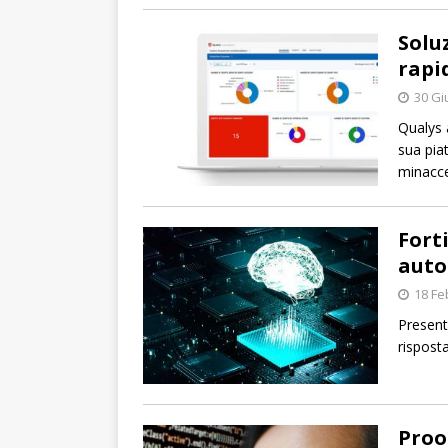
Solu
rapi
30 Gi
Qualys 
sua pia
minacce
Fort
auto
18 Fe
Present
rispost
Proo