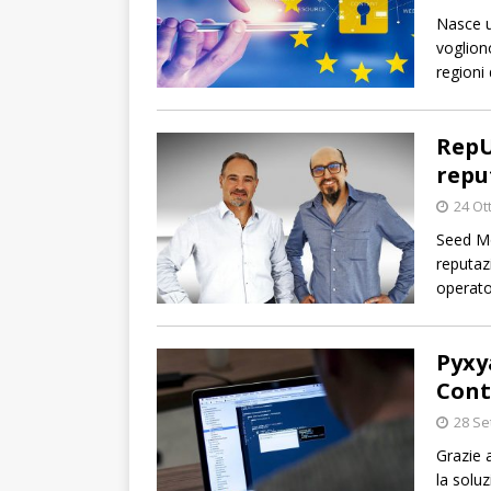
Nasce u
voglion
regioni 
RepU
repu
24 Ot
Seed Mo
reputaz
operator
Pyxy
Cont
28 Se
Grazie a
la solu