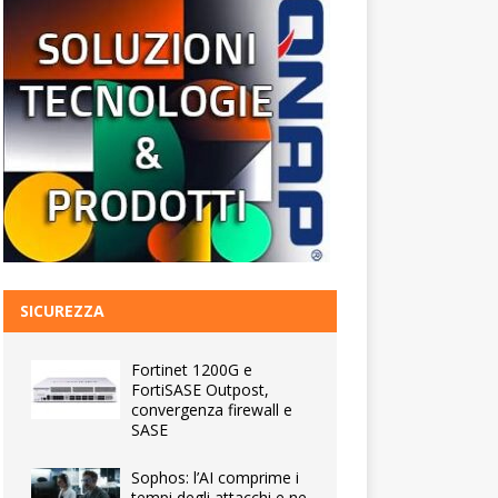
SICUREZZA
Fortinet 1200G e
FortiSASE Outpost,
convergenza firewall e
SASE
Sophos: l’AI comprime i
tempi degli attacchi e ne