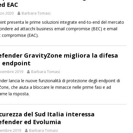
ed EAC
zo 2020
Barbara Tomasi
int presenta le prime soluzioni integrate end-to-end del mercato
pondere ad attacchi business email compromise (BEC) e email
t compromise (EAC).
efender GravityZone migliora la difesa
i endpoint
ovembre 2019
Barbara Tomasi
nder lancia le nuove funzionalità di protezione degli endpoint di
Zone, che aiuta a bloccare le minacce nelle prime fasi e ad
rne la risposta.
curezza del Sud Italia interessa
efender ed Evolumia
vembre 2019
Barbara Tomasi