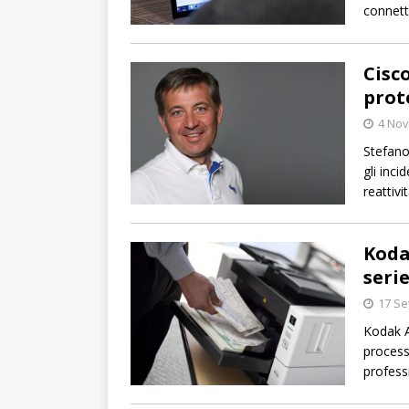
connett
Cisco
prot
4 No
Stefano
gli inci
reattivit
Koda
serie
17 Se
Kodak A
processi
professi