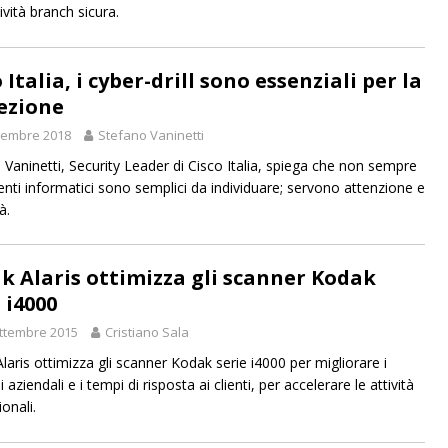
ività branch sicura.
 Italia, i cyber-drill sono essenziali per la
ezione
vembre 2018
Stefano Vaninetti
 Vaninetti, Security Leader di Cisco Italia, spiega che non sempre
denti informatici sono semplici da individuare; servono attenzione e
à.
k Alaris ottimizza gli scanner Kodak
 i4000
ttembre 2015
Cristiano Sala
laris ottimizza gli scanner Kodak serie i4000 per migliorare i
 aziendali e i tempi di risposta ai clienti, per accelerare le attività
onali.