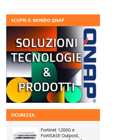
SCOPRI IL MONDO QNAP
SICUREZZA
Fortinet 1200G e
FortiSASE Outpost,