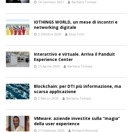
14 Gennaio 2021
Barbara Tomasi
IOTHINGS WORLD, un mese di incontri e
networking digitale
5 Ottobre 2020
Elisa Corti
Interattivo e virtuale. Arriva il Panduit
Experience Center
25 Aprile 2020
Barbara Tomasi
Blockchain: per DTI più informazione, ma
scarsa applicazione
2 Marzo 2020
Barbara Tomasi
VMware: aziende investite sulla “magia”
della user experience
27 Febbraio 2020
Richard Bennett