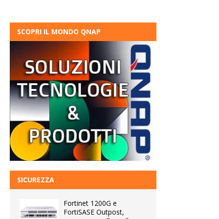
SCOPRI IL MONDO QNAP
SICUREZZA
Fortinet 1200G e
FortiSASE Outpost,