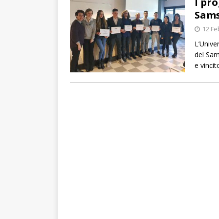
I pr
Sams
12 Fe
L’Univer
del Sam
e vincito