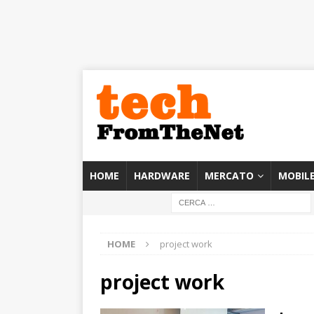
HOME
HARDWARE
MERCATO
MOBIL
HOME
project work
project work