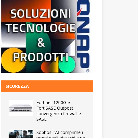
SICUREZZA
Fortinet 1200G e
FortiSASE Outpost,
convergenza firewall e
SASE
Sophos: l’AI comprime i
tempi degli attacchi e ne