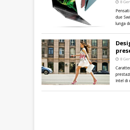
8 Gen
Pensati
due Swif
lunga d
Desi
pres
8 Gen
Caratte
prestaz
Intel di