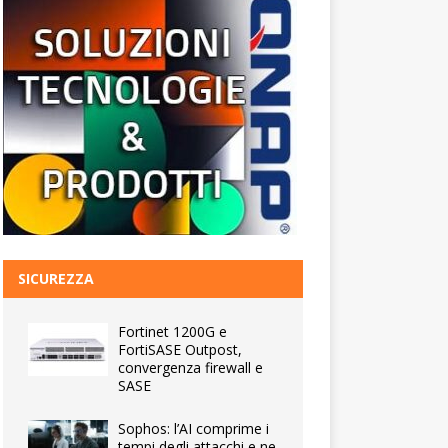
SICUREZZA
Fortinet 1200G e
FortiSASE Outpost,
convergenza firewall e
SASE
Sophos: l’AI comprime i
tempi degli attacchi e ne