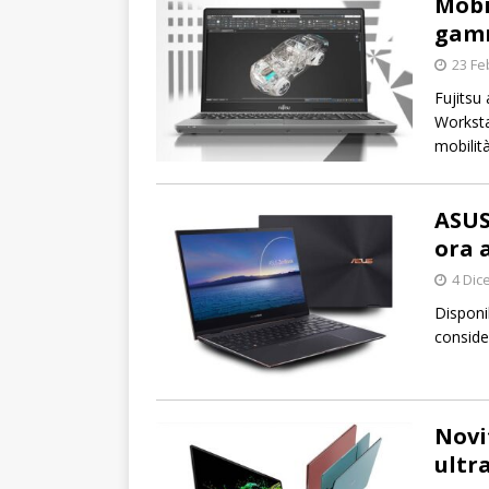
Mobi
gamm
23 Fe
Fujitsu
Worksta
mobilità
ASUS
ora 
4 Dic
Disponib
conside
Novi
ultr