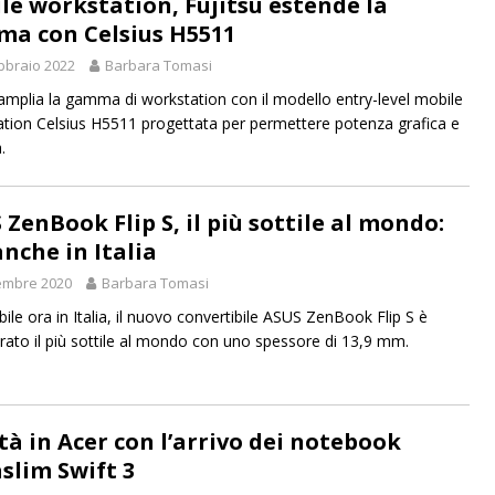
le workstation, Fujitsu estende la
a con Celsius H5511
bbraio 2022
Barbara Tomasi
 amplia la gamma di workstation con il modello entry-level mobile
tion Celsius H5511 progettata per permettere potenza grafica e
.
 ZenBook Flip S, il più sottile al mondo:
anche in Italia
embre 2020
Barbara Tomasi
ile ora in Italia, il nuovo convertibile ASUS ZenBook Flip S è
rato il più sottile al mondo con uno spessore di 13,9 mm.
tà in Acer con l’arrivo dei notebook
aslim Swift 3