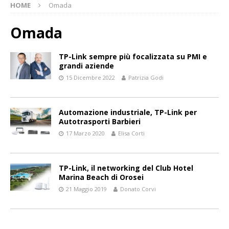
HOME
Omada
Omada
TP-Link sempre più focalizzata su PMI e
grandi aziende
15 Dicembre 2022
Patrizia Godi
Automazione industriale, TP-Link per
Autotrasporti Barbieri
17 Marzo 2020
Elisa Corti
TP-Link, il networking del Club Hotel
Marina Beach di Orosei
21 Maggio 2019
Donato Corvi