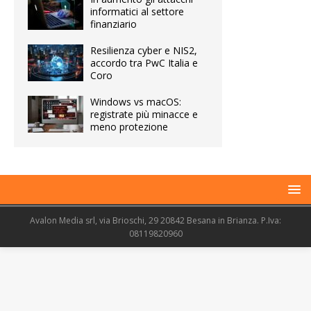
informatici al settore
finanziario
Resilienza cyber e NIS2,
accordo tra PwC Italia e
Coro
Windows vs macOS:
registrate più minacce e
meno protezione
Avalon Media srl, via Brioschi, 29 20842 Besana in Brianza. P.Iva:
08119820960