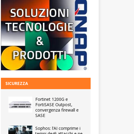
SICUREZZA
Fortinet 1200G e
FortiSASE Outpost,
convergenza firewall e
SASE
Sophos: l’AI comprime i
tempi degli attacchi e ne