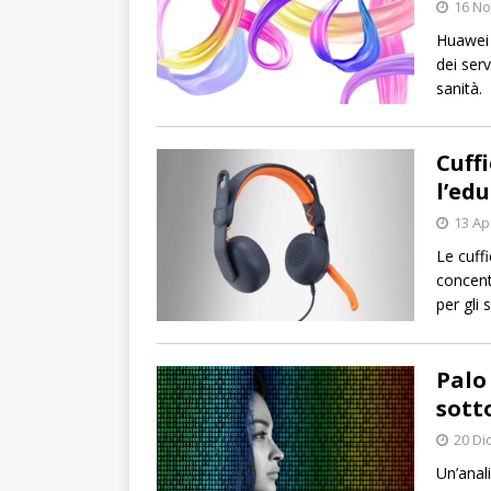
16 N
Huawei 
dei serv
sanità.
Cuff
l’ed
13 Ap
Le cuff
concent
per gli 
Palo
sott
20 Di
Un’anali