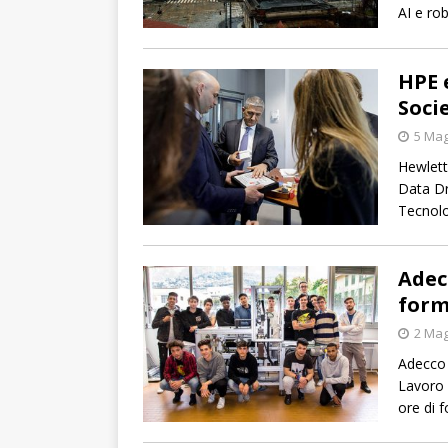
AI e rob
HPE 
Soci
5 Mag
Hewlett
Data Dr
Tecnolo
Adec
form
2 Mag
Adecco 
Lavoro B
ore di 