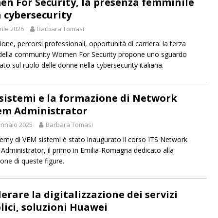
n For Security, la presenza femminile
a cybersecurity
rile 2026
Barbara Tomasi
one, percorsi professionali, opportunità di carriera: la terza
della community Women For Security propone uno sguardo
to sul ruolo delle donne nella cybersecurity italiana.
sistemi e la formazione di Network
em Administrator
nnaio 2025
Barbara Tomasi
demy di VEM sistemi è stato inaugurato il corso ITS Network
Administrator, il primo in Emilia-Romagna dedicato alla
one di queste figure.
erare la digitalizzazione dei servizi
lici, soluzioni Huawei