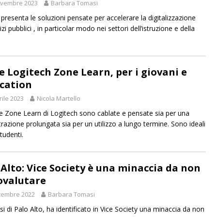
ovembre 2023
Barbara Tomasi
presenta le soluzioni pensate per accelerare la digitalizzazione
izi pubblici , in particolar modo nei settori dell’istruzione e della
ie Logitech Zone Learn, per i giovani e
ucation
rile 2023
Nicola Martello
ie Zone Learn di Logitech sono cablate e pensate sia per una
razione prolungata sia per un utilizzo a lungo termine. Sono ideali
studenti.
 Alto: Vice Society è una minaccia da non
ovalutare
cembre 2022
Barbara Tomasi
si di Palo Alto, ha identificato in Vice Society una minaccia da non