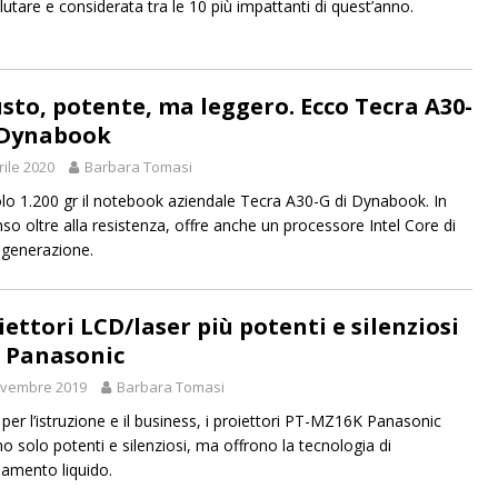
lutare e considerata tra le 10 più impattanti di quest’anno.
sto, potente, ma leggero. Ecco Tecra A30-
 Dynabook
rile 2020
Barbara Tomasi
lo 1.200 gr il notebook aziendale Tecra A30-G di Dynabook. In
o oltre alla resistenza, offre anche un processore Intel Core di
generazione.
iettori LCD/laser più potenti e silenziosi
 Panasonic
ovembre 2019
Barbara Tomasi
 per l’istruzione e il business, i proiettori PT-MZ16K Panasonic
o solo potenti e silenziosi, ma offrono la tecnologia di
damento liquido.