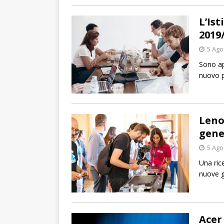
L’Ist
2019
5 Ago
Sono ape
nuovo p
Leno
gene
5 Ago
Una ric
nuove g
Acer