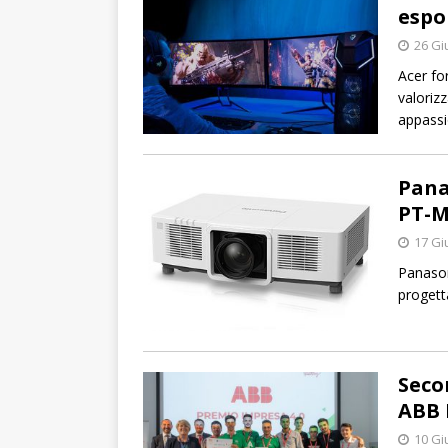
espo
26 Gi
Acer fo
valorizz
appassio
Pana
PT-M
17 Gi
Panason
progetta
Seco
ABB 
10 Gi