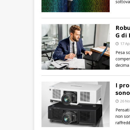
sottova
Robu
G di
17 Ap
Pesa so
compens
decima 
I pro
sono
26 N
Pensati
non son
raffred