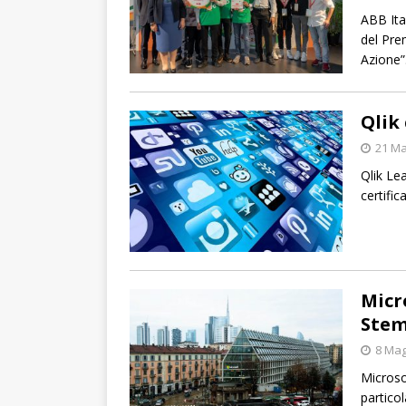
ABB Ita
del Pre
Azione”
Qlik
21 Ma
Qlik Le
certific
Micr
Stem
8 Mag
Microso
particol