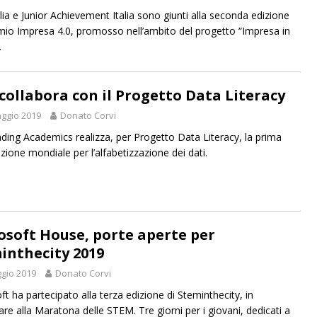
lia e Junior Achievement Italia sono giunti alla seconda edizione
mio Impresa 4.0, promosso nell’ambito del progetto “Impresa in
.
 collabora con il Progetto Data Literacy
ggio 2019
Donato Corvi
ading Academics realizza, per Progetto Data Literacy, la prima
azione mondiale per l’alfabetizzazione dei dati.
osoft House, porte aperte per
inthecity 2019
gio 2019
Donato Corvi
ft ha partecipato alla terza edizione di Steminthecity, in
are alla Maratona delle STEM. Tre giorni per i giovani, dedicati a