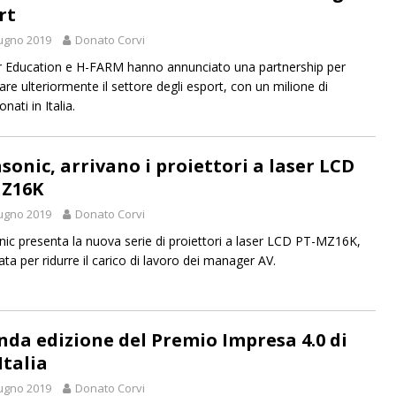
rt
ugno 2019
Donato Corvi
r Education e H-FARM hanno annunciato una partnership per
are ulteriormente il settore degli esport, con un milione di
nati in Italia.
sonic, arrivano i proiettori a laser LCD
Z16K
ugno 2019
Donato Corvi
ic presenta la nuova serie di proiettori a laser LCD PT-MZ16K,
ta per ridurre il carico di lavoro dei manager AV.
nda edizione del Premio Impresa 4.0 di
Italia
ugno 2019
Donato Corvi