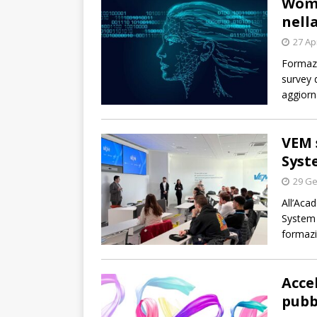
Wome
nell
27 Ap
Formazi
survey 
aggiorna
VEM 
Syst
29 Ge
All’Aca
System 
formazi
Accel
pubb