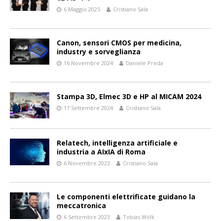
6 Maggio 2025
Cristiano Sala
Canon, sensori CMOS per medicina,
industry e sorveglianza
16 Novembre 2024
Daniele Preda
Stampa 3D, Elmec 3D e HP al MICAM 2024
17 Settembre 2024
Cristiano Sala
Relatech, intelligenza artificiale e
industria a AIxIA di Roma
6 Novembre 2023
Cristiano Sala
Le componenti elettrificate guidano la
meccatronica
6 Settembre 2023
Tobias Wölk