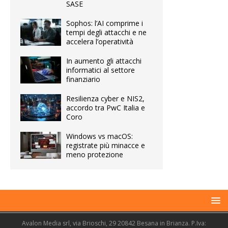
SASE
Sophos: l’AI comprime i
tempi degli attacchi e ne
accelera l’operatività
In aumento gli attacchi
informatici al settore
finanziario
Resilienza cyber e NIS2,
accordo tra PwC Italia e
Coro
Windows vs macOS:
registrate più minacce e
meno protezione
Avalon Media srl, via Brioschi, 29 20842 Besana in Brianza. P.Iva: