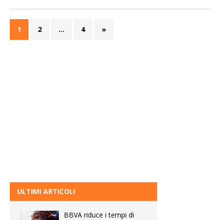
1
2
…
4
»
ULTIMI ARTICOLI
BBVA riduce i tempi di