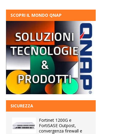
SCOPRI IL MONDO QNAP
SICUREZZA
Fortinet 1200G e
FortiSASE Outpost,
convergenza firewall e