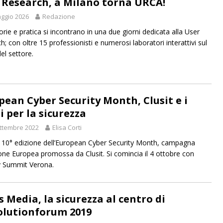
 Research, a Milano torna URCA!
ggio 2026
Redazione
orie e pratica si incontrano in una due giorni dedicata alla User
; con oltre 15 professionisti e numerosi laboratori interattivi sul
el settore.
pean Cyber Security Month, Clusit e i
i per la sicurezza
ttembre 2022
Elisa Corti
la 10° edizione dell’European Cyber Security Month, campagna
ione Europea promossa da Clusit. Si comincia il 4 ottobre con
y Summit Verona.
s Media, la sicurezza al centro di
olutionforum 2019