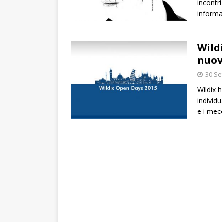
incontri
informa
Wild
nuov
30 Se
Wildix h
individu
e i mec