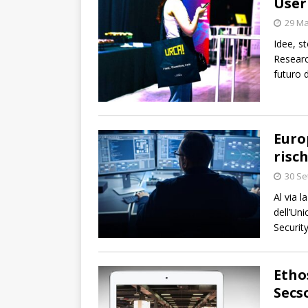
User
29 Ma
Idee, st
Research
futuro d
Euro
risch
30 Se
Al via 
dell’Un
Securit
Etho
Secs