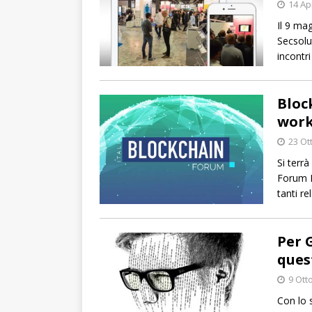
14 Ap
Il 9 ma
Secsolu
incontri
Bloc
wor
23 Ot
Si terr
Forum I
tanti rel
Per 
ques
9 Ott
Con lo 