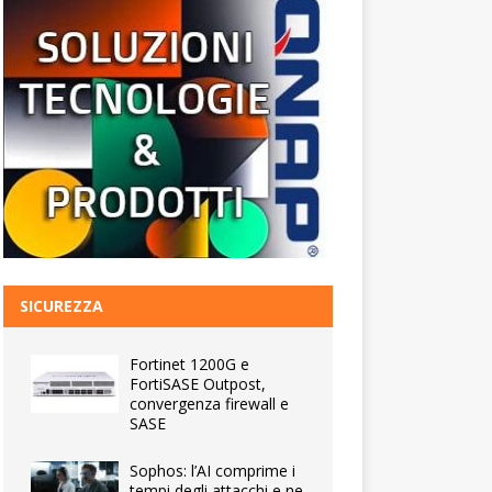
SICUREZZA
Fortinet 1200G e
FortiSASE Outpost,
convergenza firewall e
SASE
Sophos: l’AI comprime i
tempi degli attacchi e ne