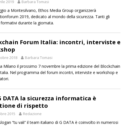
rile 2019
Barbara Tomasi
ggio a Montesilvano, Ethos Media Group organizzerà
tionforum 2019, dedicato al mondo della sicurezza. Tanti gli
 formativi durante la giornata.
kchain Forum Italia: incontri, interviste e
kshop
tobre 2018
Barbara Tomasi
à a Milano il prossimo 7 novembre la prima edizione del Blockchain
talia. Nel programma del forum incontri, interviste e workshop e
atori.
G DATA la sicurezza informatica è
tione di rispetto
obre 2015
Redazione
slogan “tu vali” il team italiano di G DATA è coinvolto in numerosi