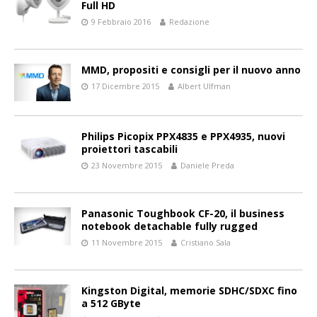
Full HD
9 Febbraio 2016
Redazione
MMD, propositi e consigli per il nuovo anno
17 Dicembre 2015
Albert Ulfman
Philips Picopix PPX4835 e PPX4935, nuovi
proiettori tascabili
23 Novembre 2015
Daniele Preda
Panasonic Toughbook CF-20, il business
notebook detachable fully rugged
11 Novembre 2015
Cristiano Sala
Kingston Digital, memorie SDHC/SDXC fino
a 512 GByte