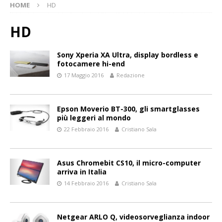
HOME
HD
HD
Sony Xperia XA Ultra, display bordless e
fotocamere hi-end
17 Maggio 2016
Redazione
Epson Moverio BT-300, gli smartglasses
più leggeri al mondo
22 Febbraio 2016
Cristiano Sala
Asus Chromebit CS10, il micro-computer
arriva in Italia
14 Febbraio 2016
Cristiano Sala
Netgear ARLO Q, videosorveglianza indoor