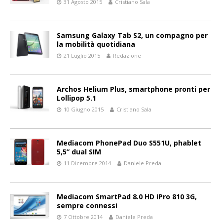
31 Agosto 2015
Cristiano Sala
Samsung Galaxy Tab S2, un compagno per
la mobilità quotidiana
21 Luglio 2015
Redazione
Archos Helium Plus, smartphone pronti per
Lollipop 5.1
10 Giugno 2015
Cristiano Sala
Mediacom PhonePad Duo S551U, phablet
5,5” dual SIM
11 Dicembre 2014
Daniele Preda
Mediacom SmartPad 8.0 HD iPro 810 3G,
sempre connessi
7 Ottobre 2014
Daniele Preda