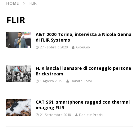
HOME
FLIR
FLIR
A&T 2020 Torino, intervista a Nicola Genna
di FLIR Systems
27 Febbraio 2020
GioeGio
FLIR lancia il sensore di conteggio persone
Brickstream
1 Agosto 2019
Donato Corvi
CAT S61, smartphone rugged con thermal
imaging FLIR
21 Settembre 2018
Daniele Preda