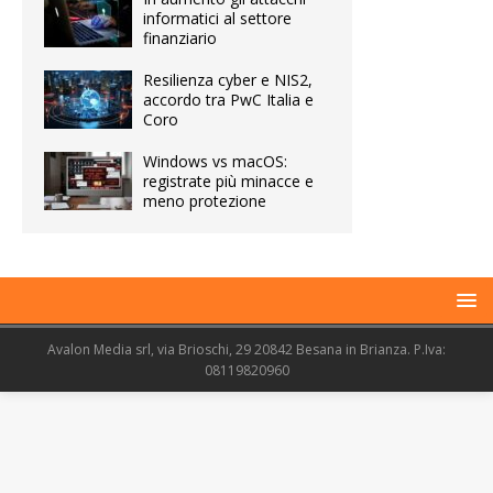
informatici al settore
finanziario
Resilienza cyber e NIS2,
accordo tra PwC Italia e
Coro
Windows vs macOS:
registrate più minacce e
meno protezione
Avalon Media srl, via Brioschi, 29 20842 Besana in Brianza. P.Iva:
08119820960