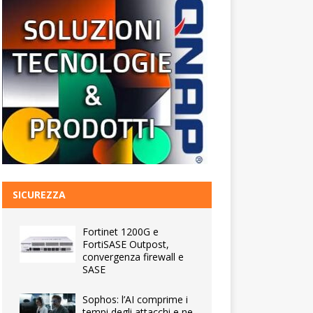
SICUREZZA
Fortinet 1200G e
FortiSASE Outpost,
convergenza firewall e
SASE
Sophos: l’AI comprime i
tempi degli attacchi e ne