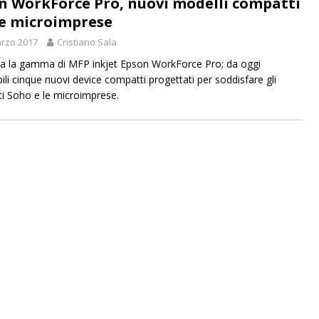
n WorkForce Pro, nuovi modelli compatti
le microimprese
rzo 2017
Cristiano Sala
ia la gamma di MFP inkjet Epson WorkForce Pro; da oggi
bili cinque nuovi device compatti progettati per soddisfare gli
i Soho e le microimprese.