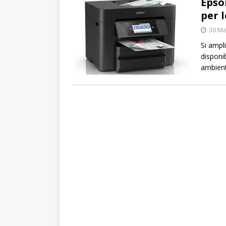
Epso
per 
30 Ma
Si ampl
disponi
ambient