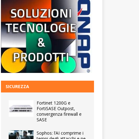
SICUREZZA
Fortinet 1200G e
FortiSASE Outpost,
convergenza firewall e
SASE
Sophos: l’AI comprime i
tempi degli attacchi e ne