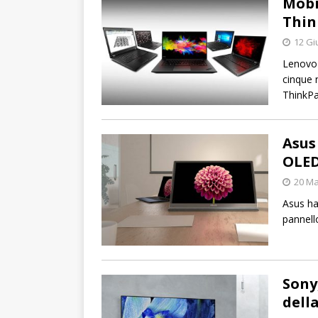
Mobi
Thin
12 Gi
Lenovo 
cinque 
ThinkPa
Asus
OLED
20 Ma
Asus ha
pannell
Sony
dell