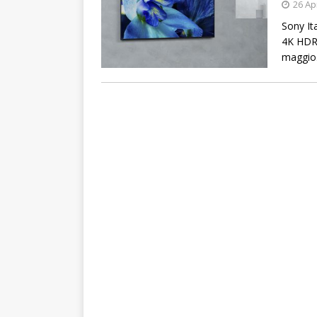
26 Ap
Sony It
4K HDR 
maggio