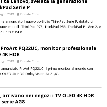
lità Lenovo, svelata la generazione
kPad Serie P
ugno 2019
Donato Corvi
ha annunciato il nuovo portfolio ThinkPad Serie P, dotato di
nuovi modelli: ThinkPad P73, ThinkPad P53, ThinkPad P1 Gen 2, e
d P53s e P43s.
 ProArt PQ22UC, monitor professionale
 4K HDR
ggio 2019
Donato Corvi
 annunciato ProArt PQ22UC, Il primo monitor al mondo con
o OLED 4K HDR Dolby Vision da 21,6″.
, arrivano nei negozi i TV OLED 4K HDR
a serie AG8