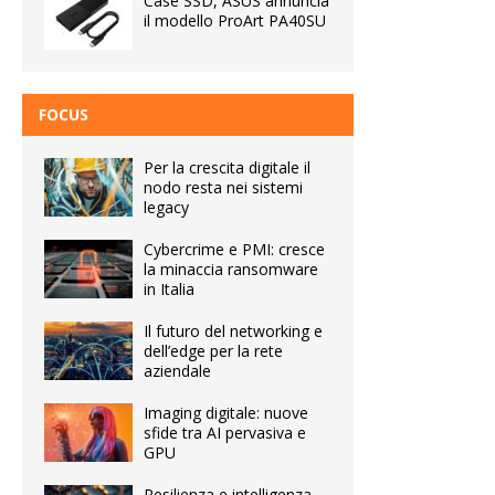
Case SSD, ASUS annuncia
il modello ProArt PA40SU
FOCUS
Per la crescita digitale il
nodo resta nei sistemi
legacy
Cybercrime e PMI: cresce
la minaccia ransomware
in Italia
Il futuro del networking e
dell’edge per la rete
aziendale
Imaging digitale: nuove
sfide tra AI pervasiva e
GPU
Resilienza e intelligenza