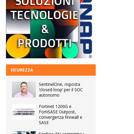
SICUREZZA
SentinelOne, risposta
‘closed-loop’ per il SOC
autonomo
Fortinet 1200G e
FortiSASE Outpost,
convergenza firewall e
SASE
Sophos: l’AI comprime i