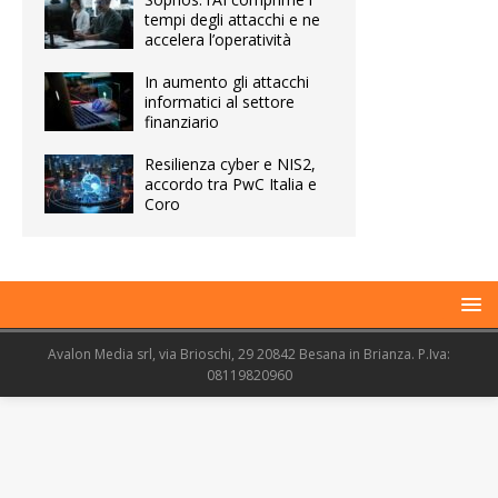
tempi degli attacchi e ne
accelera l’operatività
In aumento gli attacchi
informatici al settore
finanziario
Resilienza cyber e NIS2,
accordo tra PwC Italia e
Coro
Avalon Media srl, via Brioschi, 29 20842 Besana in Brianza. P.Iva:
08119820960