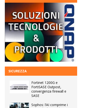
SICUREZZA
Fortinet 1200G e
FortiSASE Outpost,
convergenza firewall e
SASE
Sophos: l’AI comprime i