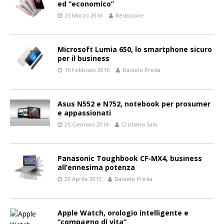
ed “economico”
23 Marzo 2016
Redazione
Microsoft Lumia 650, lo smartphone sicuro
per il business
15 Febbraio 2016
Daniele Preda
Asus N552 e N752, notebook per prosumer
e appassionati
25 Gennaio 2016
Cristiano Sala
Panasonic Toughbook CF-MX4, business
all’ennesima potenza
23 Aprile 2015
Daniele Preda
Apple Watch, orologio intelligente e
“compagno di vita”