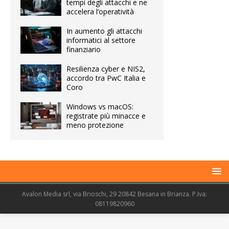
tempi degli attacchi e ne
accelera l’operatività
In aumento gli attacchi
informatici al settore
finanziario
Resilienza cyber e NIS2,
accordo tra PwC Italia e
Coro
Windows vs macOS:
registrate più minacce e
meno protezione
Avalon Media srl, via Brioschi, 29 20842 Besana in Brianza. P.Iva:
08119820960