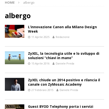
HOME
albergo
albergo
L’innovazione Canon alla Milano Design
Week
11 Aprile 2025
Redazione
ZyXEL, la tecnologia utile e lo sviluppo di
soluzioni “chiavi in mano”
15 Aprile 2016
Daniele Preda
ZyXEL chiude un 2014 positivo e rilancia il
canale con ZyMosaic Academy
27 Febbraio 2015
Daniele Preda
Guest BYOD Telephony porta i servizi