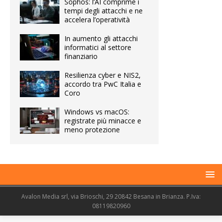
Sophos: l’AI comprime i
tempi degli attacchi e ne
accelera l’operatività
In aumento gli attacchi
informatici al settore
finanziario
Resilienza cyber e NIS2,
accordo tra PwC Italia e
Coro
Windows vs macOS:
registrate più minacce e
meno protezione
Avalon Media srl, via Brioschi, 29 20842 Besana in Brianza. P.Iva:
08119820960