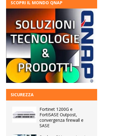
SCOPRI IL MONDO QNAP
SICUREZZA
Fortinet 1200G e
FortiSASE Outpost,
convergenza firewall e
SASE