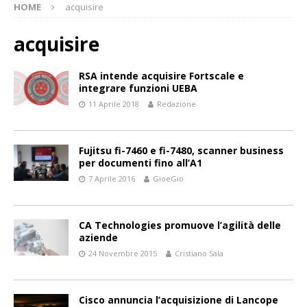
HOME
acquisire
acquisire
RSA intende acquisire Fortscale e
integrare funzioni UEBA
11 Aprile 2018
Redazione
Fujitsu fi-7460 e fi-7480, scanner business
per documenti fino all’A1
7 Aprile 2016
GioeGio
CA Technologies promuove l’agilità delle
aziende
24 Novembre 2015
Cristiano Sala
Cisco annuncia l’acquisizione di Lancope