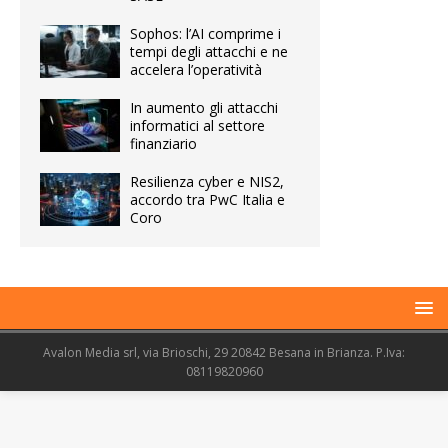
Sophos: l’AI comprime i
tempi degli attacchi e ne
accelera l’operatività
In aumento gli attacchi
informatici al settore
finanziario
Resilienza cyber e NIS2,
accordo tra PwC Italia e
Coro
Avalon Media srl, via Brioschi, 29 20842 Besana in Brianza. P.Iva:
08119820960