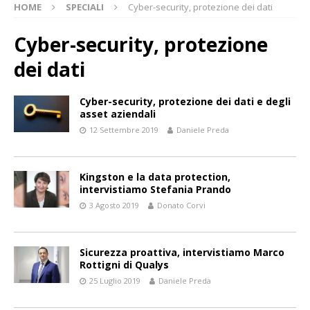
HOME
SPECIALI
Cyber-security, protezione dei dati
Cyber-security, protezione
dei dati
Cyber-security, protezione dei dati e degli
asset aziendali
12 Settembre 2019
Daniele Preda
Kingston e la data protection,
intervistiamo Stefania Prando
3 Agosto 2019
Donato Corvi
Sicurezza proattiva, intervistiamo Marco
Rottigni di Qualys
25 Luglio 2019
Daniele Preda