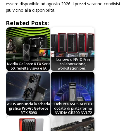
essere disponibile ad agosto 2026. I prezzi saranno condivisi
più vicino alla disponibilità.
Related Posts:
Lenovo e NVIDIA in
Nvidia GeForce RTX Serie
collaborazione,
50, fedeltà visiva e IA
workstation per…
ASUS annuncia la scheda
Debutta ASUS AI POD
grafica ProArt GeForce
dotato di piattaforma
RTX 5090
NVIDIA GB300 NVL72