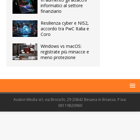
informatici al settore
finanziario
Resilienza cyber e NIS2,
accordo tra PwC Italia e
Coro
Windows vs macOS:
registrate più minacce e
meno protezione
Avalon Media srl, via Brioschi, 29 20842 Besana in Brianza. P.Iva:
08119820960