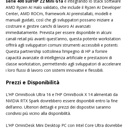
serie 400 sull’HP Z2 Mini G1a
e integrando lo stack software
AMD Ryzen AI Halo validato, che include il Ryzen AI Developer
Center, AMD ROCm, framework AI preinstallati, modelli e
manuali guidati, così che gli sviluppatori possano iniziare a
costruire e gestire carichi di lavoro AI avanzati
immediatamente. Prevista per essere disponibile in alcuni
canali retail più avanti quest’anno, questa potente workstation
offrirà agli sviluppatori comuni strumenti accessibili e potenti.
Questa partnership sottolinea l’impegno di HP a fornire
capacità avanzate di intelligenza artificiale e prestazioni di
classe workstation, permettendo agli sviluppatori di accelerare
i loro flussi di lavoro con sistemi innovativi e flessibili.
Prezzi e Disponibilità
L’HP OmniBook Ultra 16 e l’HP OmniBook X 14 alimentati da
NVIDIA RTX Spark dovrebbero essere disponibili entro la fine
dell’anno. Ulteriori dettagli e prezzi dei dispositivi saranno
condivisi più vicino alla disponibilità.
L’HP OmniDesk Mini Desktop PC con Intel Core Ultra dovrebbe