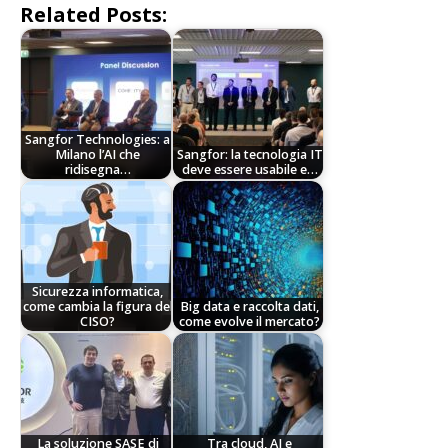
Related Posts:
Sangfor Technologies: a
Milano l’AI che
Sangfor: la tecnologia IT
ridisegna…
deve essere usabile e…
Sicurezza informatica,
come cambia la figura del
Big data e raccolta dati,
CISO?
come evolve il mercato?
La soluzione SASE di
Tra cloud, AI e