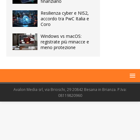
finanziario
Resilienza cyber e NIS2,
accordo tra PwC Italia e
Coro
Windows vs macOS:
registrate più minacce e
meno protezione
Avalon Media srl, via Brioschi, 29 20842 Besana in Brianza. P.Iva:
08119820960