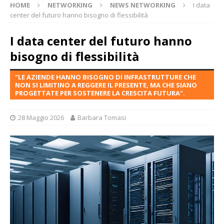
HOME
NETWORKING
NEWS NETWORKING
I data
center del futuro hanno bisogno di flessibilità
I data center del futuro hanno
bisogno di flessibilità
"LE AZIENDE HANNO BISOGNO DI INFRASTRUTTURE CHE
NON SI LIMITINO A REGGERE IL PRESENTE, MA CHE SIANO
PROGETTATE PER SOSTENERE LA CRESCITA FUTURA".
28 Maggio 2026
Barbara Tomasi