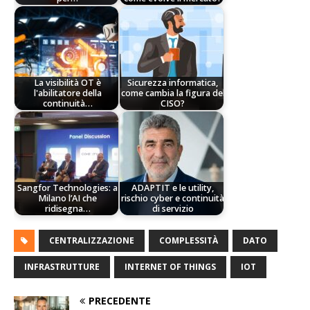
La visibilità OT è
Sicurezza informatica,
l'abilitatore della
come cambia la figura del
continuità…
CISO?
Sangfor Technologies: a
ADAPTIT e le utility,
Milano l’AI che
rischio cyber e continuità
ridisegna…
di servizio
CENTRALIZZAZIONE
COMPLESSITÀ
DATO
INFRASTRUTTURE
INTERNET OF THINGS
IOT
PRECEDENTE