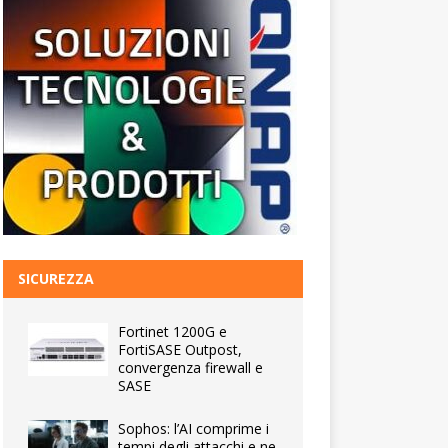
SICUREZZA
Fortinet 1200G e
FortiSASE Outpost,
convergenza firewall e
SASE
Sophos: l’AI comprime i
tempi degli attacchi e ne