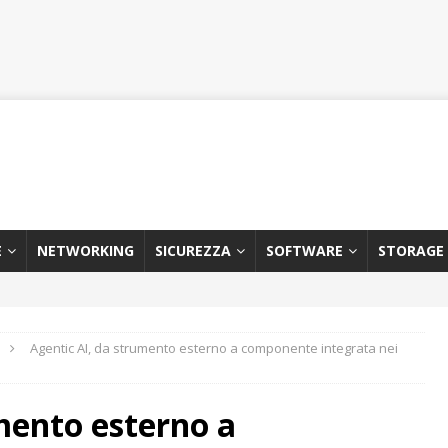
E
NETWORKING
SICUREZZA
SOFTWARE
STORAGE
Agentic AI, da strumento esterno a componente integrata nei
mento esterno a