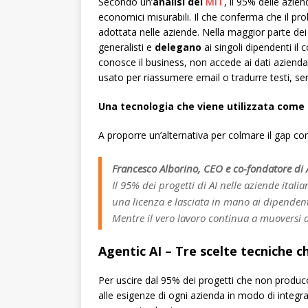
Secondo un’
analisi del
MIT
, il 95% delle azi
economici misurabili. Il che conferma che il pr
adottata nelle aziende. Nella maggior parte dei c
generalisti e
delegano
ai singoli dipendenti il
conosce il business, non accede ai dati aziendali
usato per riassumere email o tradurre testi, se
Una tecnologia che viene utilizzata come
A proporre un’alternativa per colmare il gap con
Francesco Alborino, CEO e co-fondatore di
Il 95% dei progetti di AI nelle aziende ita
una licenza e lasciata in mano ai dipendenti
Mentre il vero lavoro continua a muoversi a
Agentic AI – Tre scelte tecniche c
Per uscire dal 95% dei progetti che non produco
alle esigenze di ogni azienda in modo di integrars