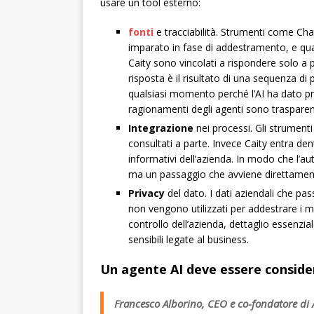
usare un tool esterno:
fonti
e tracciabilità. Strumenti come C
imparato in fase di addestramento, e qua
Caity sono vincolati a rispondere solo a pa
risposta è il risultato di una sequenza di
qualsiasi momento perché l’AI ha dato pro
ragionamenti degli agenti sono trasparenti 
Integrazione
nei processi. Gli strument
consultati a parte. Invece Caity entra dent
informativi dell’azienda. In modo che l’
ma un passaggio che avviene direttamente
Privacy
del dato. I dati aziendali che pa
non vengono utilizzati per addestrare i m
controllo dell’azienda, dettaglio essenzial
sensibili legate al business.
Un agente AI deve essere consid
Francesco Alborino, CEO e co-fondatore di