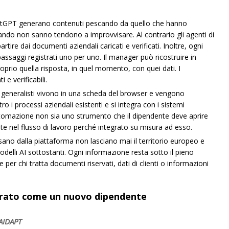
hatGPT generano contenuti pescando da quello che hanno
ndo non sanno tendono a improvvisare. Al contrario gli agenti di
rtire dai documenti aziendali caricati e verificati. Inoltre, ogni
 passaggi registrati uno per uno. Il manager può ricostruire in
prio quella risposta, in quel momento, con quei dati. I
e verificabili.
i generalisti vivono in una scheda del browser e vengono
ro i processi aziendali esistenti e si integra con i sistemi
automazione non sia uno strumento che il dipendente deve aprire
 nel flusso di lavoro perché integrato su misura ad esso.
ssano dalla piattaforma non lasciano mai il territorio europeo e
odelli AI sottostanti. Ogni informazione resta sotto il pieno
e per chi tratta documenti riservati, dati di clienti o informazioni
erato come un nuovo dipendente
 AIDAPT