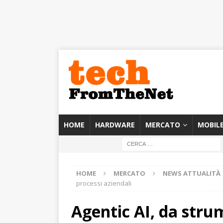
HOME
HARDWARE
MERCATO
MOBIL
HOME
MERCATO
NEWS ATTUALITÀ
processi aziendali
Agentic AI, da stru