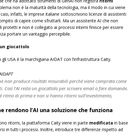
ende che ha adottato strumenti di GenAI non registra
ritorni
oblema non è la maturità della tecnologia, ma il modo in cui viene
asi, infatti, le imprese italiane sottoscrivono licenze di assistenti
 compito di capire come sfruttarli. Ma un assistente AI che non
 protetti e non è collegato ai processi interni finisce per essere
nza portare un vantaggio percepibile.
 un giocattolo
 gli USA è la marchigiana AIDAT con l’infrastruttura Caity.
 AIDAPT
liane non produce risultati misurabili perché viene comprata come
. Così l’AI resta un giocattolo per scrivere email o fare domande.
l ritmo di prima e non si hanno ritorni sull’investimento,
he rendono l’AI una soluzione che funziona
no ritorni, la piattaforma Caity viene in parte
modificata
in base
i in tutti i processi. Inoltre, introduce tre differenze rispetto ad