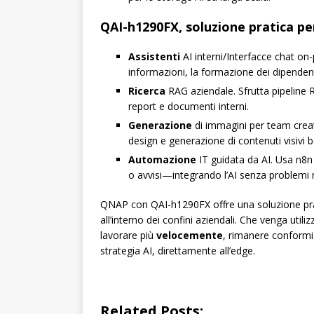
QAI-h1290FX, soluzione pratica p
Assistenti
AI interni/Interfacce chat on-
informazioni, la formazione dei dipendent
Ricerca
RAG aziendale. Sfrutta pipeline R
report e documenti interni.
Generazione
di immagini per team creati
design e generazione di contenuti visivi b
Automazione
IT guidata da AI. Usa n8n 
o avvisi—integrando l’AI senza problemi n
QNAP con QAI-h1290FX offre una soluzione prati
all’interno dei confini aziendali. Che venga util
lavorare più
velocemente
, rimanere conformi 
strategia AI, direttamente all’edge.
Related Posts: