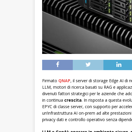
Firmato
QNAP
, il server di storage Edge AI d
LLM, motori di ricerca basati su RAG e applicazi
divenuti fattori strategici per le aziende che ad
in continua
crescita
. In risposta a questa ev
EPYC di classe server, con supporto per acce
un’infrastruttura AI on-prem ad alte prestazion
privacy dati e controllo operativo senza dipend
LLM e GenAI: operare in ambiente sicuro, 