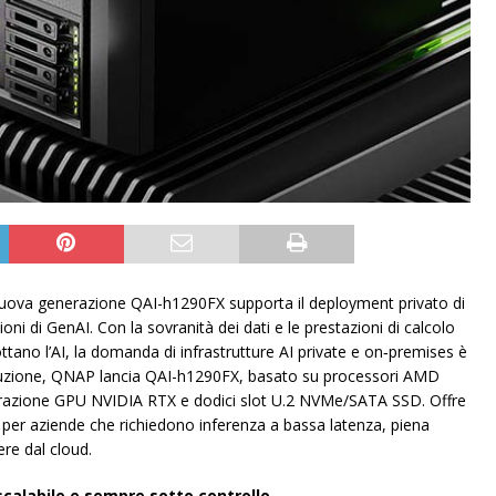
i nuova generazione QAI-h1290FX supporta il deployment privato di
oni di GenAI. Con la sovranità dei dati e le prestazioni di calcolo
ottano l’AI, la domanda di infrastrutture AI private e on‑premises è
oluzione, QNAP lancia QAI-h1290FX, basato su processori AMD
lerazione GPU NVIDIA RTX e dodici slot U.2 NVMe/SATA SSD. Offre
i per aziende che richiedono inferenza a bassa latenza, piena
ere dal cloud.
scalabile e sempre sotto controllo