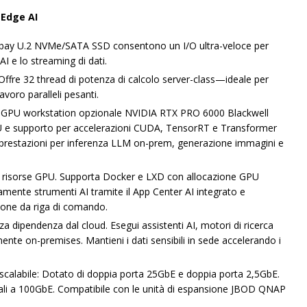
 Edge AI
i bay U.2 NVMe/SATA SSD consentono un I/O ultra-veloce per
AI e lo streaming di dati.
re 32 thread di potenza di calcolo server-class—ideale per
lavoro paralleli pesanti.
 GPU workstation opzionale NVIDIA RTX PRO 6000 Blackwell
 e supporto per accelerazioni CUDA, TensorRT e Transformer
prestazioni per inferenza LLM on-prem, generazione immagini e
e risorse GPU. Supporta Docker e LXD con allocazione GPU
damente strumenti AI tramite il App Center AI integrato e
ione da riga di comando.
dipendenza dal cloud. Esegui assistenti AI, motori di ricerca
e on-premises. Mantieni i dati sensibili in sede accelerando i
 scalabile: Dotato di doppia porta 25GbE e doppia porta 2,5GbE.
ali a 100GbE. Compatibile con le unità di espansione JBOD QNAP