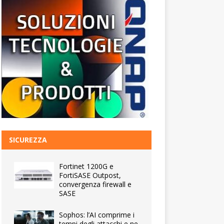
SICUREZZA
Fortinet 1200G e
FortiSASE Outpost,
convergenza firewall e
SASE
Sophos: l’AI comprime i
tempi degli attacchi e ne