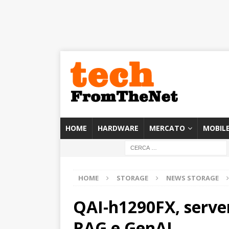
HOME
HARDWARE
MERCATO
MOBIL
HOME
STORAGE
NEWS STORAGE
QAI-h1290FX, server
RAG e GenAI