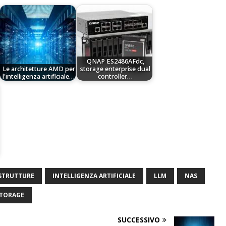
QNAP ES2486AFdc,
Le architetture AMD per
storage enterprise dual
l'intelligenza artificiale…
controller…
STRUTTURE
INTELLIGENZA ARTIFICIALE
LLM
NAS
TORAGE
SUCCESSIVO