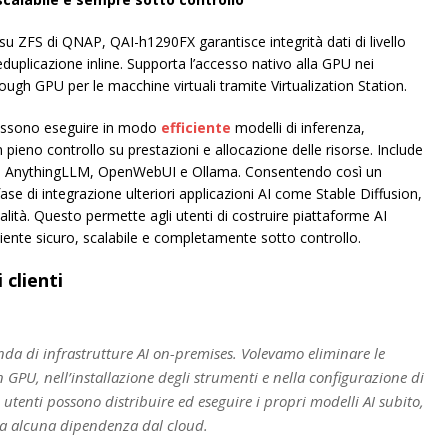
u ZFS di QNAP, QAI-h1290FX garantisce integrità dati di livello
eduplicazione inline. Supporta l’accesso nativo alla GPU nei
ough GPU per le macchine virtuali tramite Virtualization Station.
a possono eseguire in modo
efficiente
modelli di inferenza,
n pieno controllo su prestazioni e allocazione delle risorse. Include
come AnythingLLM, OpenWebUI e Ollama. Consentendo così un
se di integrazione ulteriori applicazioni AI come Stable Diffusion,
alità. Questo permette agli utenti di costruire piattaforme AI
ente sicuro, scalabile e completamente sotto controllo.
 clienti
a di infrastrutture AI on-premises. Volevamo eliminare le
 GPU, nell’installazione degli strumenti e nella configurazione di
utenti possono distribuire ed eseguire i propri modelli AI subito,
nza alcuna dipendenza dal cloud.