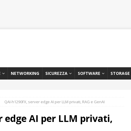
E
NETWORKING
SICUREZZA
SOFTWARE
STORAGE
QAI-h1290FX, server edge AI per LLM privati, RAG e GenAI
 edge AI per LLM privati,