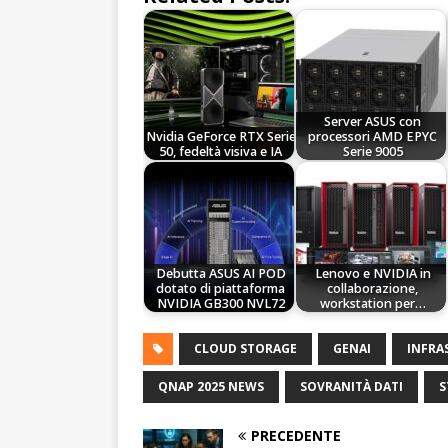
Server ASUS con
Nvidia GeForce RTX Serie
processori AMD EPYC
50, fedeltà visiva e IA
Serie 9005
Debutta ASUS AI POD
Lenovo e NVIDIA in
dotato di piattaforma
collaborazione,
NVIDIA GB300 NVL72
workstation per…
CLOUD STORAGE
GENAI
INFRA
QNAP 2025 NEWS
SOVRANITÀ DATI
S
PRECEDENTE