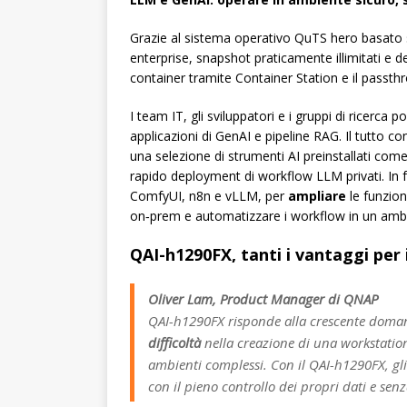
Grazie al sistema operativo QuTS hero basato s
enterprise, snapshot praticamente illimitati e d
container tramite Container Station e il passthr
I team IT, gli sviluppatori e i gruppi di ricerc
applicazioni di GenAI e pipeline RAG. Il tutto co
una selezione di strumenti AI preinstallati 
rapido deployment di workflow LLM privati. In fa
ComfyUI, n8n e vLLM, per
ampliare
le funzion
on‑prem e automatizzare i workflow in un ambi
QAI-h1290FX, tanti i vantaggi per i
Oliver Lam, Product Manager di QNAP
QAI-h1290FX risponde alla crescente domand
difficoltà
nella creazione di una workstation
ambienti complessi. Con il QAI-h1290FX, gli 
con il pieno controllo dei propri dati e se