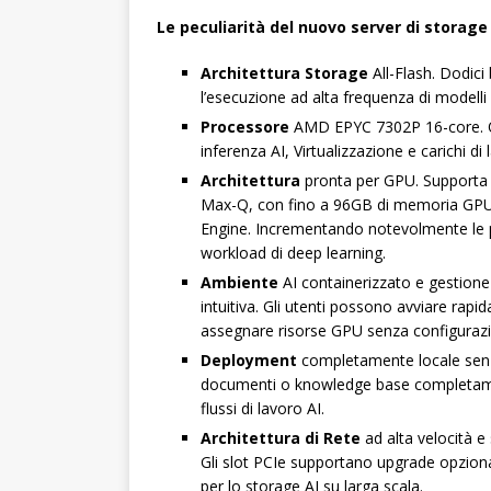
Le peculiarità del nuovo
server di storage
Architettura
Storage
All-Flash. Dodic
l’esecuzione ad alta frequenza di modelli 
Processore
AMD EPYC 7302P 16-core. Off
inferenza AI, Virtualizzazione e carichi di 
Architettura
pronta per GPU. Supporta
Max-Q, con fino a 96GB di memoria GPU
Engine. Incrementando notevolmente le 
workload di deep learning.
Ambiente
AI containerizzato e gestion
intuitiva. Gli utenti possono avviare rapi
assegnare risorse GPU senza configuraz
Deployment
completamente locale senza 
documenti o knowledge base completament
flussi di lavoro AI.
Architettura
di Rete
ad alta velocità e
Gli slot PCIe supportano upgrade opzion
per lo storage AI su larga scala.