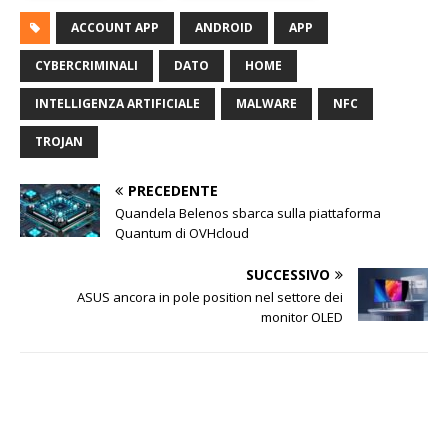
ACCOUNT APP
ANDROID
APP
CYBERCRIMINALI
DATO
HOME
INTELLIGENZA ARTIFICIALE
MALWARE
NFC
TROJAN
PRECEDENTE
Quandela Belenos sbarca sulla piattaforma
Quantum di OVHcloud
SUCCESSIVO
ASUS ancora in pole position nel settore dei
monitor OLED