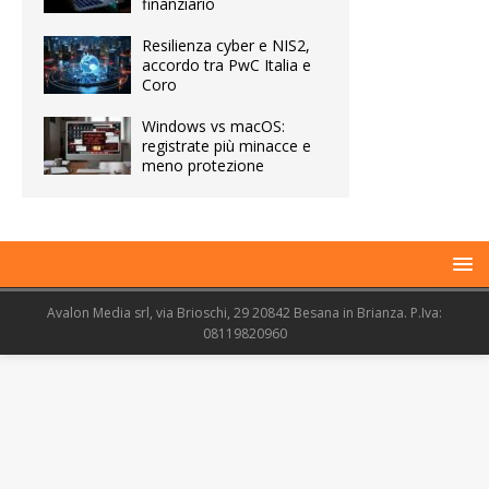
finanziario
Resilienza cyber e NIS2,
accordo tra PwC Italia e
Coro
Windows vs macOS:
registrate più minacce e
meno protezione
Avalon Media srl, via Brioschi, 29 20842 Besana in Brianza. P.Iva:
08119820960