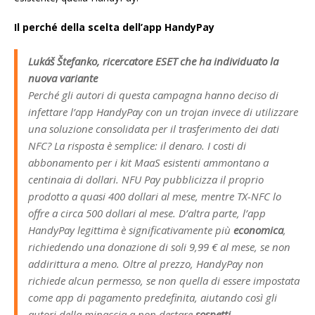
Il perché della scelta dell’app HandyPay
Lukáš Štefanko, ricercatore ESET che ha individuato la
nuova variante
Perché gli autori di questa campagna hanno deciso di
infettare l’app HandyPay con un trojan invece di utilizzare
una soluzione consolidata per il trasferimento dei dati
NFC? La risposta è semplice: il denaro. I costi di
abbonamento per i kit MaaS esistenti ammontano a
centinaia di dollari. NFU Pay pubblicizza il proprio
prodotto a quasi 400 dollari al mese, mentre TX-NFC lo
offre a circa 500 dollari al mese. D’altra parte, l’app
HandyPay legittima è significativamente più
economica
,
richiedendo una donazione di soli 9,99 € al mese, se non
addirittura a meno. Oltre al prezzo, HandyPay non
richiede alcun permesso, se non quella di essere impostata
come app di pagamento predefinita, aiutando così gli
autori della minaccia a non destare
sospetti
.