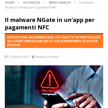
HOME
SICUREZZA
NEWS ANALISI
Il malware
NGate in un’app per pagamenti NFC
Il malware NGate in un’app per
pagamenti NFC
DIFFUSO DAL NOVEMBRE 2025, HA COLPITO IN PARTICOLARE
GLI UTENTI BRASILIANI MA SI STA ESPANDENDO IN NUOVE
REGIONI.
27 Aprile 2026
Barbara Tomasi