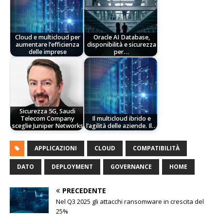
Cloud e multicloud per
Oracle AI Database,
aumentare l’efficienza
disponibilità e sicurezza
delle imprese
per…
Sicurezza 5G, Saudi
Telecom Company
Il multicloud ibrido e
sceglie Juniper Networks
l’agilità delle aziende. Il…
APPLICAZIONI
CLOUD
COMPATIBILITÀ
DATO
DEPLOYMENT
GOVERNANCE
HOME
PRECEDENTE
Nel Q3 2025 gli attacchi ransomware in crescita del
25%